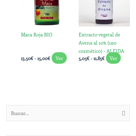
13,50€
5,05€
múltiples
múltip
hasta
hasta
variantes.
variant
15,00€
11,85€
Las
Las
opciones
opcion
Maca Roja BIO
Extracto vegetal de
se
se
Avena al 10% (uso
pueden
puede
cosmético) – ALEIDA
elegir
elegir
Ver
Ver
13,50
€
-
15,00
€
5,05
€
-
11,85
€
en
en
la
la
página
página
de
de
producto
produc
B
u
s