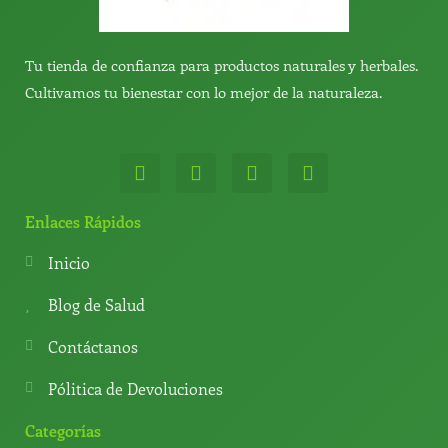
Tu tienda de confianza para productos naturales y herbales.
Cultivamos tu bienestar con lo mejor de la naturaleza.
W
T
Y
T
h
e
o
i
a
l
u
k
t
e
t
t
Enlaces Rápidos
s
g
u
o
a
r
b
k
Inicio
p
a
e
p
m
Blog de Salud
Contáctanos
Pólitica de Devoluciones
Categorías