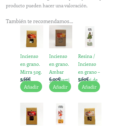
producto pueden hacer una valoración.
También te recomendamos…
Incienso
Incienso
Resina /
en grano.
en grano.
Incienso
Mirra 50g.
Ambar
en grano –
5,66
€
6,00
€
5,60
€
Aarti
50g. Aarti
Benjui de
Añadir
Añadir
Añadir
Sumatra