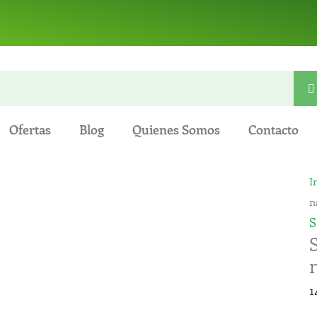
Ofertas
Blog
Quienes Somos
Contacto
S
I
d
n
D
S
p
1
n
1
3