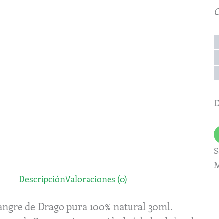
c
C
D
S
M
Descripción
Valoraciones (0)
angre de Drago pura 100% natural 30ml.