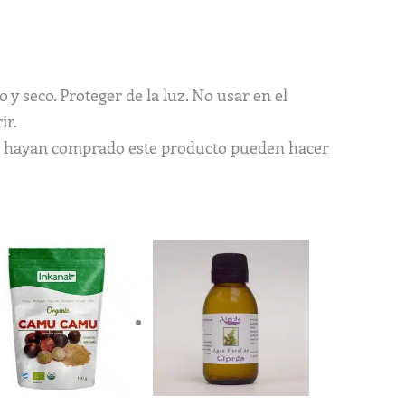
y seco. Proteger de la luz. No usar en el
ir.
ue hayan comprado este producto pueden hacer
Rango
Este
de
producto
precios:
tiene
desde
5,40€
múltiples
hasta
variantes.
28,60€
Las