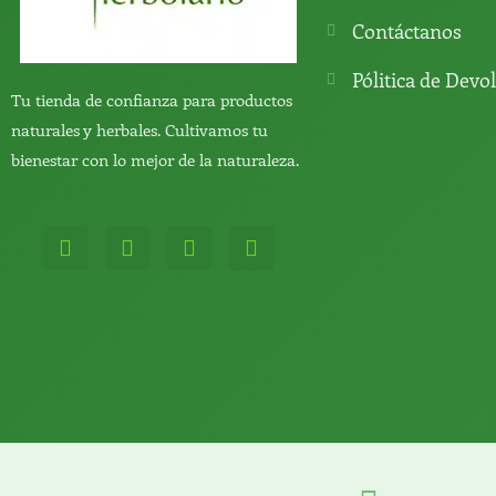
Contáctanos
Pólitica de Devo
Tu tienda de confianza para productos
naturales y herbales. Cultivamos tu
bienestar con lo mejor de la naturaleza.
W
T
Y
T
h
e
o
i
a
l
u
k
t
e
t
t
s
g
u
o
a
r
b
k
p
a
e
p
m