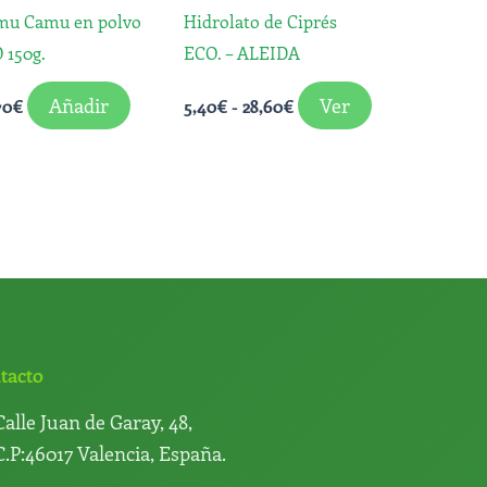
opciones
mu Camu en polvo
Hidrolato de Ciprés
se
 150g.
ECO. – ALEIDA
pueden
elegir
Añadir
Ver
70
€
5,40
€
-
28,60
€
en
la
página
de
producto
tacto
Calle Juan de Garay, 48,
C.P:46017 Valencia, España.