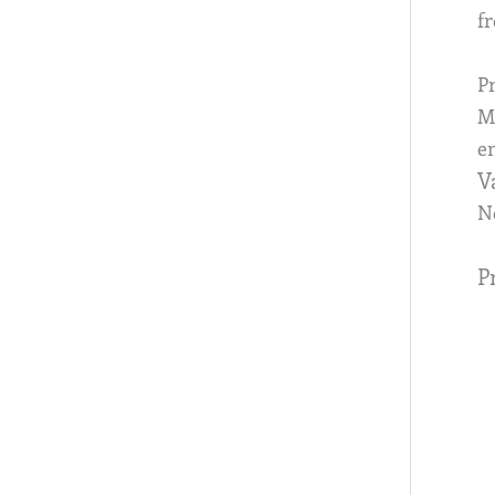
fr
P
Ma
em
V
N
P