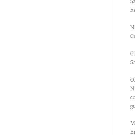
S
na
N
Cr
C
S
O
Nu
c
g
M
En