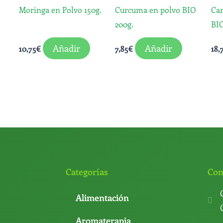
Moringa en Polvo 150g.
Curcuma en polvo BIO
Ca
200g.
BIO
Añadir
Añadir
10,75
€
7,85
€
18,
Categorías
Con
Alimentación
Aromaterapia