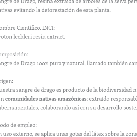
angre de Drago, resina extraída de árboles de la selva p
tivas evitando la deforestación de esta planta.
ombre Científico, INCI:
oton lechleri resin extract.
omposición:
angre de Drago 100% pura y natural, llamado también san
rigen:
estra sangre de drago es producto de la biodiversidad na
on
comunidades nativas
amazónicas
; extraído responsa
ubernamentales, colaborando así con su desarrollo soste
odo de empleo:
 uso externo, se aplica unas gotas del látex sobre la zona