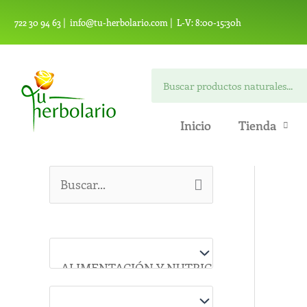
Ir
722 30 94 63 |
info@tu-herbolario.com |
L-V: 8:00-15:30h
al
contenido
Search
Inicio
Tienda
B
u
s
c
a