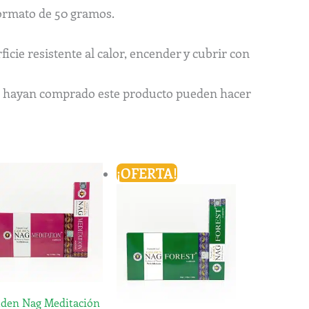
formato de 50 gramos.
icie resistente al calor, encender y cubrir con
ue hayan comprado este producto pueden hacer
El
El
¡OFERTA!
precio
precio
cto
original
actual
era:
es:
1,60€.
1,45€.
les
es.
es
lden Nag Meditación