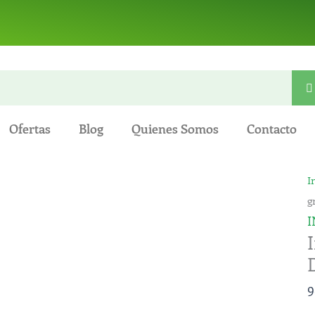
Ofertas
Blog
Quienes Somos
Contacto
I
I
e
g
g
I
S
d
D
9
5