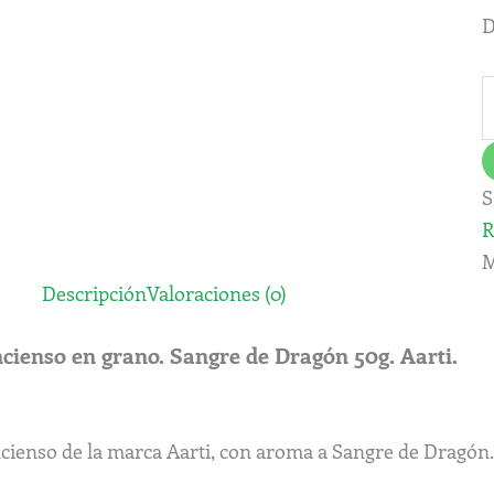
A
D
c
S
R
M
Descripción
Valoraciones (0)
ncienso en grano. Sangre de Dragón 50g. Aarti.
ncienso de la marca Aarti, con aroma a Sangre de Dragón.