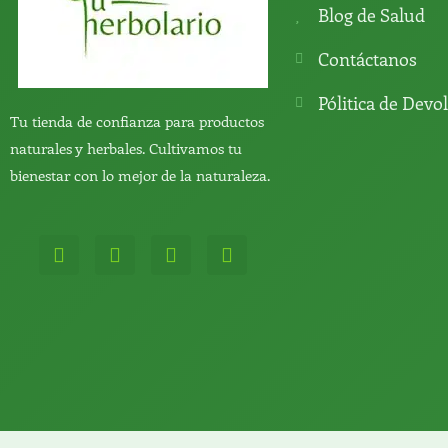
Blog de Salud
Contáctanos
Pólitica de Devo
Tu tienda de confianza para productos
naturales y herbales. Cultivamos tu
bienestar con lo mejor de la naturaleza.
W
T
Y
T
h
e
o
i
a
l
u
k
t
e
t
t
s
g
u
o
a
r
b
k
p
a
e
p
m