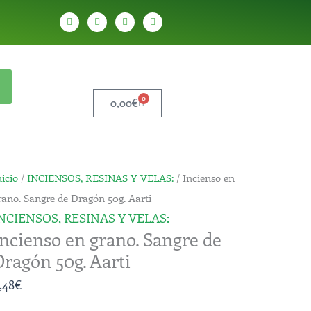
W
T
Y
T
h
e
o
i
a
l
u
k
t
e
t
t
s
g
u
o
a
r
b
k
p
a
e
p
m
0
Carrito
0,00
€
ncienso
nicio
/
INCIENSOS, RESINAS Y VELAS:
/ Incienso en
n
rano. Sangre de Dragón 50g. Aarti
rano.
NCIENSOS, RESINAS Y VELAS:
Incienso en grano. Sangre de
angre
Dragón 50g. Aarti
e
ragón
,48
€
0g.