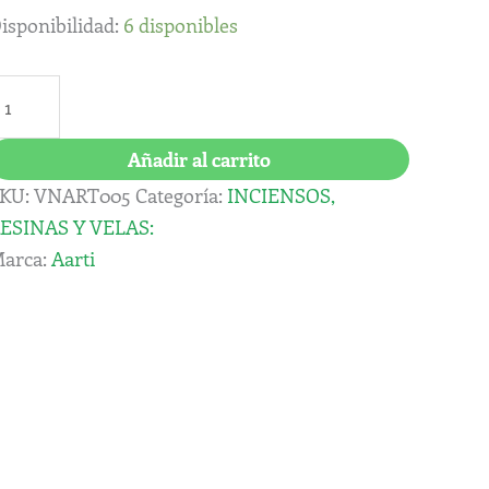
arti
isponibilidad:
6 disponibles
antidad
Añadir al carrito
KU:
VNART005
Categoría:
INCIENSOS,
ESINAS Y VELAS:
arca:
Aarti