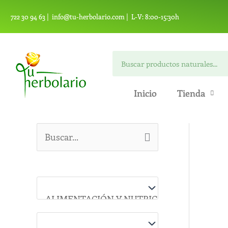
Ir
722 30 94 63 |
info@tu-herbolario.com |
L-V: 8:00-15:30h
al
contenido
Buscar
Inicio
Tienda
B
u
s
c
a