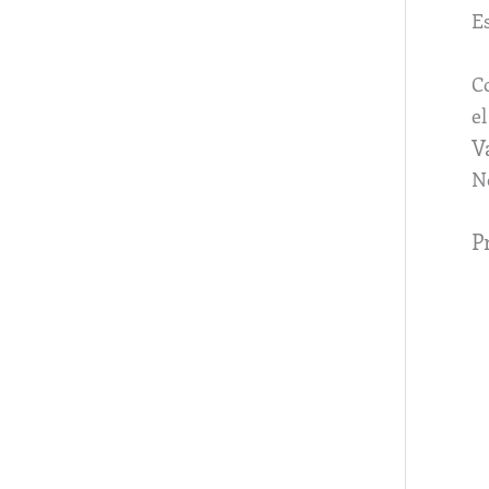
E
Co
el
V
N
P