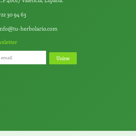
722 30 94 63
info@tu-herbolario.com
sletter
Unirse