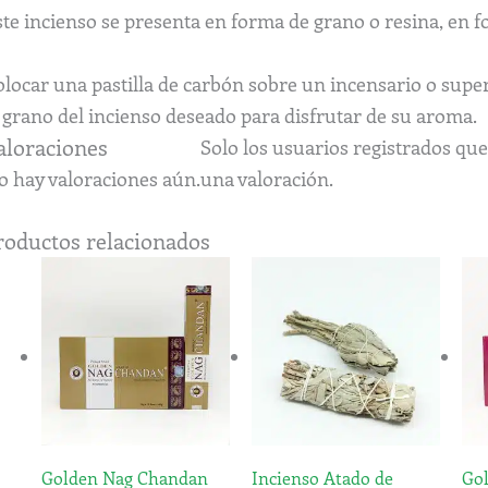
ste incienso se presenta en forma de grano o resina, en 
locar una pastilla de carbón sobre un incensario o superf
 grano del incienso deseado para disfrutar de su aroma.
aloraciones
Solo los usuarios registrados q
o hay valoraciones aún.
una valoración.
roductos relacionados
Rango
Este
de
produ
precios:
tiene
desde
6,20€
múltip
hasta
variant
9,20€
Las
opcion
Golden Nag Chandan
Incienso Atado de
Go