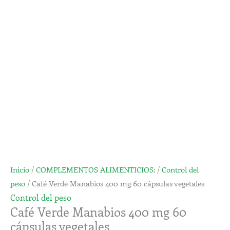
400
mg
60
cápsulas
vegetales
cantidad
Inicio
/
COMPLEMENTOS ALIMENTICIOS:
/
Control del
peso
/ Café Verde Manabios 400 mg 60 cápsulas vegetales
Control del peso
Café Verde Manabios 400 mg 60
cápsulas vegetales