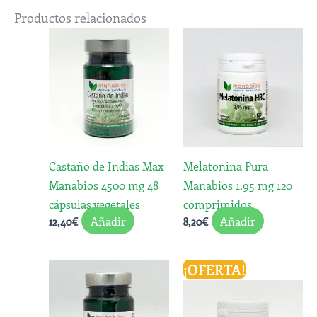
Productos relacionados
Castaño de Indias Max
Melatonina Pura
Manabios 4500 mg 48
Manabios 1,95 mg 120
cápsulas vegetales
comprimidos
Añadir
Añadir
12,40
€
8,20
€
El
El
¡OFERTA!
precio
precio
original
actual
era:
es: