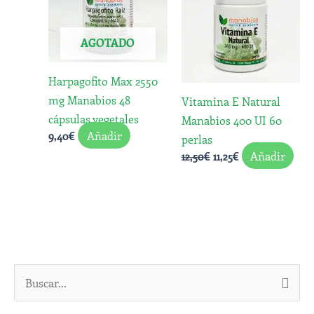
12,50€.
11,25€.
AGOTADO
Harpagofito Max 2550
mg Manabios 48
Vitamina E Natural
cápsulas vegetales
Manabios 400 UI 60
Añadir
9,40
€
perlas
Añadir
12,50
€
11,25
€
B
u