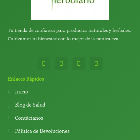
Tu tienda de confianza para productos naturales y herbales.
Cultivamos tu bienestar con lo mejor de la naturaleza.
W
T
Y
T
h
e
o
i
a
l
u
k
t
e
t
t
Enlaces Rápidos
s
g
u
o
a
r
b
k
Inicio
p
a
e
p
m
Blog de Salud
Contáctanos
Pólitica de Devoluciones