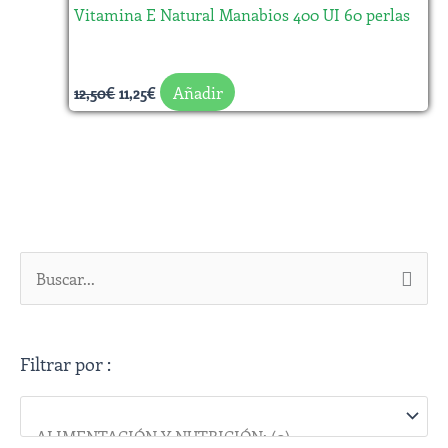
Vitamina E Natural Manabios 400 UI 60 perlas
Añadir
12,50
€
11,25
€
B
u
s
Filtrar por :
c
a
r