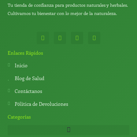
Tu tienda de confianza para productos naturales y herbales.
Cultivamos tu bienestar con lo mejor de la naturaleza.
W
T
Y
T
h
e
o
i
a
l
u
k
t
e
t
t
Enlaces Rápidos
s
g
u
o
a
r
b
k
Inicio
p
a
e
p
m
Blog de Salud
Contáctanos
Pólitica de Devoluciones
Categorías