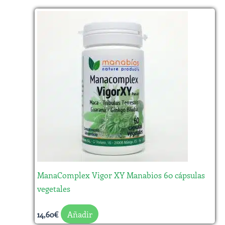
ManaComplex Vigor XY Manabios 60 cápsulas
vegetales
Añadir
14,60
€