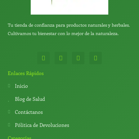
Tu tienda de confianza para productos naturales y herbales.
Cultivamos tu bienestar con lo mejor de la naturaleza.
W
T
Y
T
h
e
o
i
a
l
u
k
t
e
t
t
Enlaces Rápidos
s
g
u
o
a
r
b
k
Inicio
p
a
e
p
m
Blog de Salud
Contáctanos
Pólitica de Devoluciones
Categorías