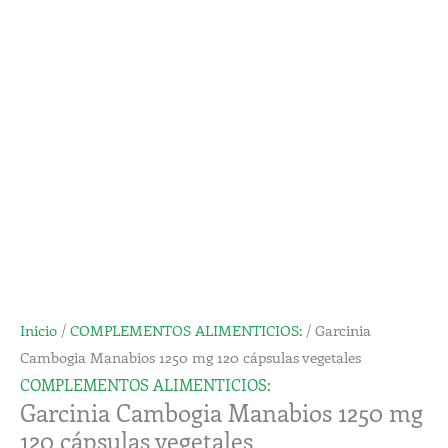
1250
mg
120
cápsulas
vegetales
cantidad
Inicio
/
COMPLEMENTOS ALIMENTICIOS:
/ Garcinia
Cambogia Manabios 1250 mg 120 cápsulas vegetales
COMPLEMENTOS ALIMENTICIOS:
Garcinia Cambogia Manabios 1250 mg
120 cápsulas vegetales