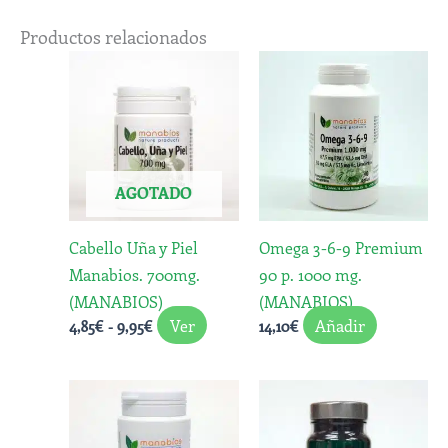
Productos relacionados
Rango
Este
de
producto
precios:
desde
tiene
4,85€
múltiples
hasta
variantes.
9,95€
AGOTADO
Las
opciones
Cabello Uña y Piel
Omega 3-6-9 Premium
se
Manabios. 700mg.
90 p. 1000 mg.
pueden
(MANABIOS)
(MANABIOS)
elegir
Ver
Añadir
4,85
€
-
9,95
€
14,10
€
en
la
página
de
producto