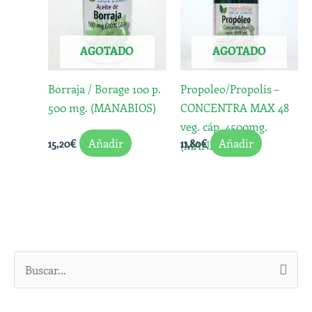
AGOTADO
AGOTADO
Borraja / Borage 100 p.
Propoleo/Propolis –
500 mg. (MANABIOS)
CONCENTRA MAX 48
veg. cáp. 4500mg.
Añadir
Añadir
15,20
€
11,80
€
(MANABIOS)
B
u