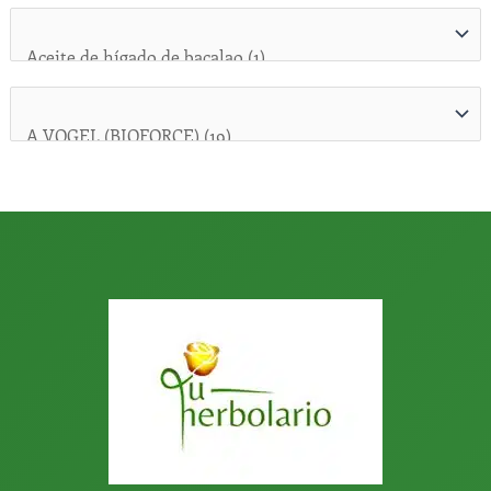
p
o
r
: