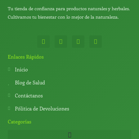
Tu tienda de confianza para productos naturales y herbales.
Cultivamos tu bienestar con lo mejor de la naturaleza.
W
T
Y
T
h
e
o
i
a
l
u
k
t
e
t
t
Enlaces Rápidos
s
g
u
o
a
r
b
k
Inicio
p
a
e
p
m
Blog de Salud
Contáctanos
Pólitica de Devoluciones
Categorías