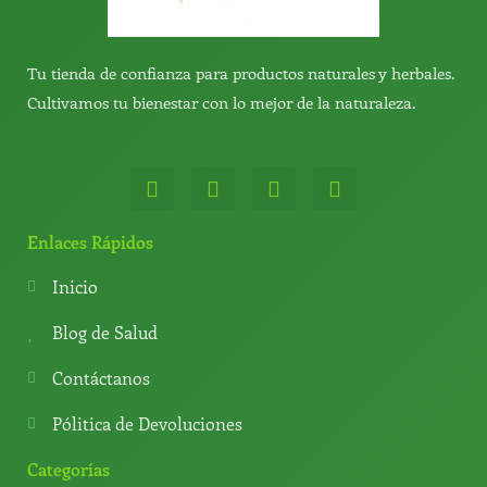
Tu tienda de confianza para productos naturales y herbales.
Cultivamos tu bienestar con lo mejor de la naturaleza.
W
T
Y
T
h
e
o
i
a
l
u
k
t
e
t
t
Enlaces Rápidos
s
g
u
o
a
r
b
k
Inicio
p
a
e
p
m
Blog de Salud
Contáctanos
Pólitica de Devoluciones
Categorías