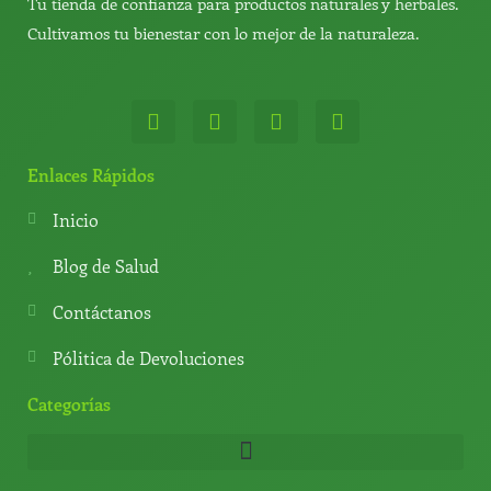
Tu tienda de confianza para productos naturales y herbales.
Cultivamos tu bienestar con lo mejor de la naturaleza.
W
T
Y
T
h
e
o
i
a
l
u
k
t
e
t
t
Enlaces Rápidos
s
g
u
o
a
r
b
k
Inicio
p
a
e
p
m
Blog de Salud
Contáctanos
Pólitica de Devoluciones
Categorías