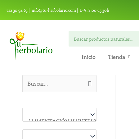
Ir
722 30 94 63 |
info@tu-herbolario.com |
L-V: 8:00-15:30h
al
contenido
Buscar
Inicio
Tienda
B
u
s
c
a