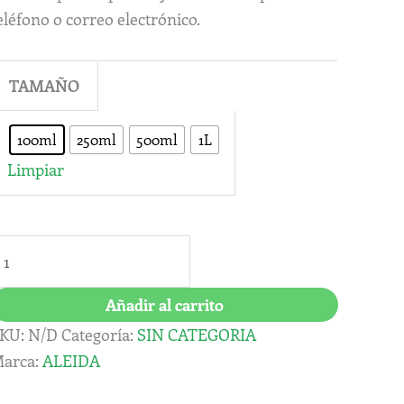
eléfono o correo electrónico.
TAMAÑO
100ml
250ml
500ml
1L
Limpiar
Añadir al carrito
KU:
N/D
Categoría:
SIN CATEGORIA
arca:
ALEIDA