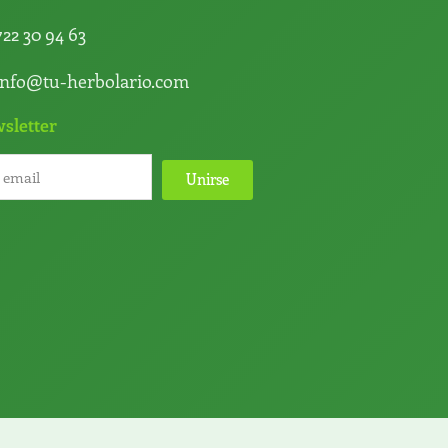
722 30 94 63
info@tu-herbolario.com
sletter
Unirse