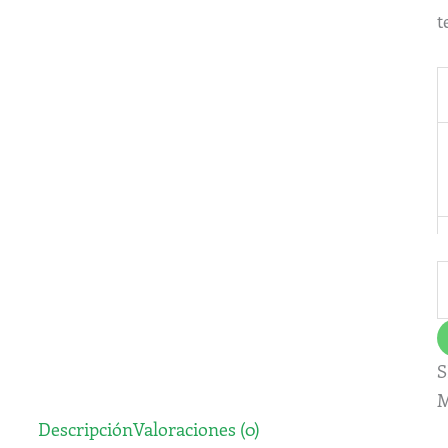
t
S
M
Descripción
Valoraciones (0)