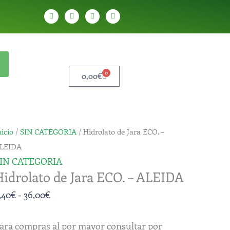
W
T
Y
T
h
e
o
i
a
l
u
k
t
e
t
t
s
g
u
o
a
r
b
k
p
a
e
p
m
0
Carrito
0,00
€
idrolato
Rango
nicio
/
SIN CATEGORIA
/ Hidrolato de Jara ECO. –
e
de
LEIDA
ara
precios:
IN CATEGORIA
Hidrolato de Jara ECO. – ALEIDA
CO.
desde
5,40€
,40
€
-
36,00
€
LEIDA
hasta
antidad
36,00€
ara compras al por mayor consultar por