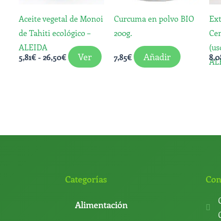
opciones
Aceite vegetal de Monoi
Curcuma en polvo BIO
Ext
se
de Tahiti ecológico –
200g.
Cen
pueden
ALEIDA
(us
elegir
Ver
Añadir
5,81
€
-
26,50
€
7,85
€
8,0
AL
en
la
página
de
producto
Categorías
Con
Alimentación