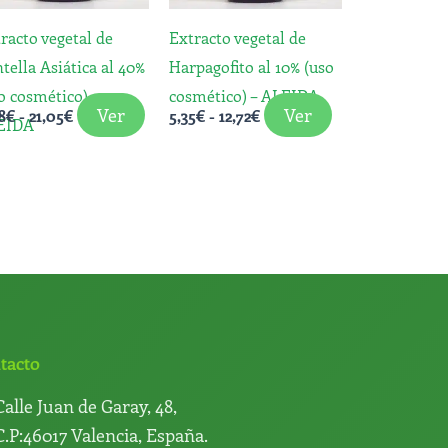
opciones
opciones
racto vegetal de
Extracto vegetal de
se
se
tella Asiática al 40%
Harpagofito al 10% (uso
pueden
pueden
o cosmético) –
cosmético) – ALEIDA
elegir
elegir
Ver
Ver
8
€
-
21,05
€
5,35
€
-
12,72
€
EIDA
en
en
la
la
página
página
de
de
producto
producto
tacto
Calle Juan de Garay, 48,
C.P:46017 Valencia, España.