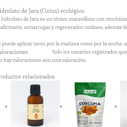
idrolato de Jara (Cistus) ecológico.
 hidrolato de Jara es un tónico maravilloso con muchísim
eafirmarte, antiarrugas y regenerador cutáneo, además de
 puede aplicar tanto por la mañana como por la noche, ant
aloraciones
Solo los usuarios registrados q
o hay valoraciones aún.
una valoración.
roductos relacionados
Rango
Este
de
producto
precios:
tiene
desde
5,81€
múltiples
hasta
variantes.
26,50€
Las