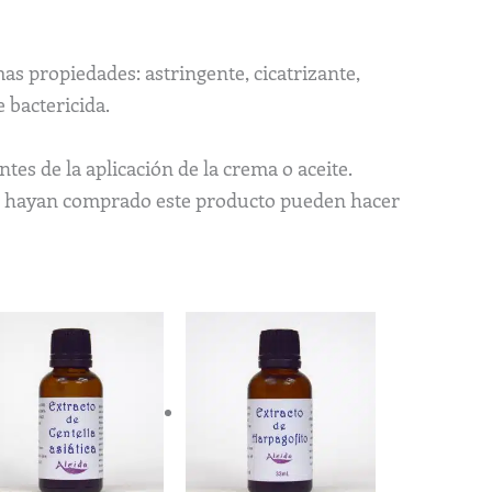
as propiedades: astringente, cicatrizante,
 bactericida.
es de la aplicación de la crema o aceite.
ue hayan comprado este producto pueden hacer
Rango
Rango
Este
Este
de
de
producto
producto
precios:
precios:
tiene
tiene
desde
desde
8,08€
5,35€
múltiples
múltiples
hasta
hasta
variantes.
variantes.
21,05€
12,72€
Las
Las