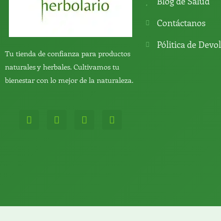
Blog de Salud
Contáctanos
Pólitica de Devo
Tu tienda de confianza para productos
naturales y herbales. Cultivamos tu
bienestar con lo mejor de la naturaleza.
W
T
Y
T
h
e
o
i
a
l
u
k
t
e
t
t
s
g
u
o
a
r
b
k
p
a
e
p
m