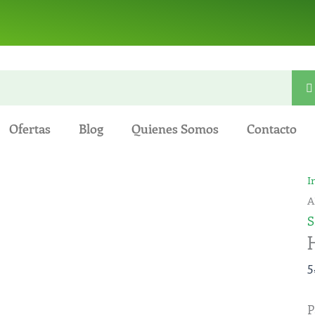
Ofertas
Blog
Quienes Somos
Contacto
H
I
d
A
J
S
E
-
5
A
c
P