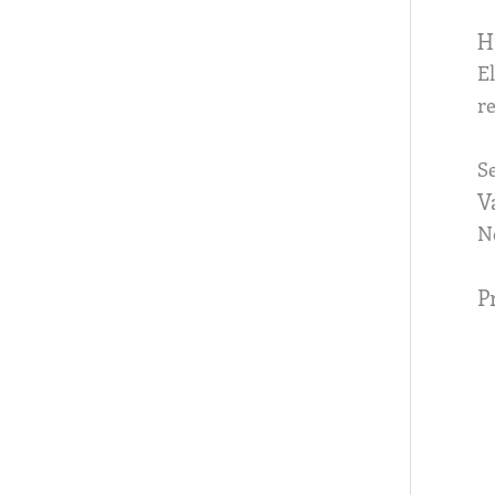
H
El
r
Se
V
N
P