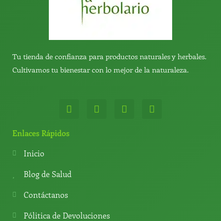
Tu tienda de confianza para productos naturales y herbales.
Cultivamos tu bienestar con lo mejor de la naturaleza.
W
T
Y
T
h
e
o
i
a
l
u
k
t
e
t
t
Enlaces Rápidos
s
g
u
o
a
r
b
k
Inicio
p
a
e
p
m
Blog de Salud
Contáctanos
Pólitica de Devoluciones