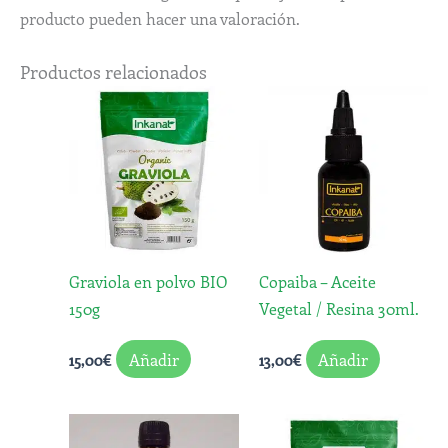
producto pueden hacer una valoración.
Productos relacionados
Graviola en polvo BIO
Copaiba – Aceite
150g
Vegetal / Resina 30ml.
Añadir
Añadir
15,00
€
13,00
€
Rango
Este
de