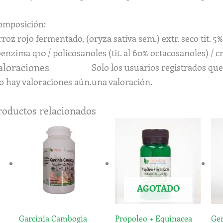
omposición:
roz rojo fermentado, (oryza sativa sem.) extr. seco tit. 
enzima q10 / policosanoles (tit. al 60% octacosanoles) / c
aloraciones
Solo los usuarios registrados q
o hay valoraciones aún.
una valoración.
roductos relacionados
AGOTADO
Garcinia Cambogia
Propoleo + Equinacea
Ger