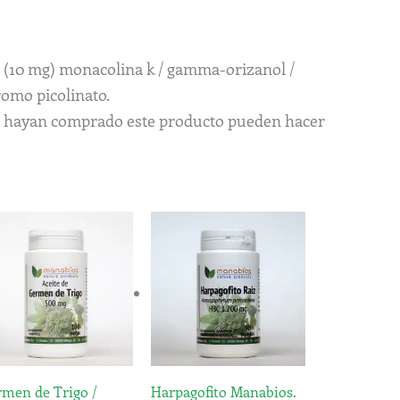
5% (10 mg) monacolina k / gamma-orizanol /
romo picolinato.
ue hayan comprado este producto pueden hacer
Rango
Este
de
producto
precios:
tiene
desde
5,84€
múltiples
hasta
variantes.
13,80€
Las
opciones
men de Trigo /
Harpagofito Manabios.