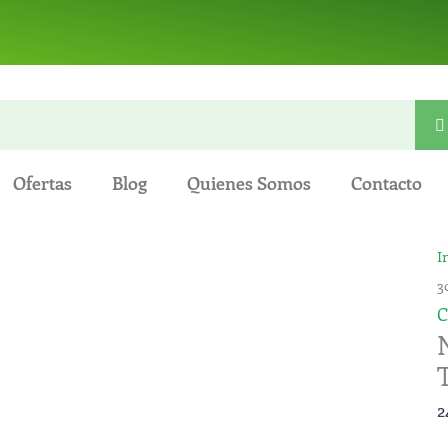
Ofertas
Blog
Quienes Somos
Contacto
N
I
5
3
3
C
-
T
E
2
c