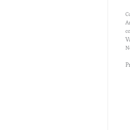
C
Ar
co
V
N
P