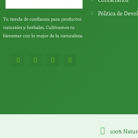
Pólitica de Devo
Tu tienda de confianza para productos
naturales y herbales. Cultivamos tu
bienestar con lo mejor de la naturaleza.
W
T
Y
T
h
e
o
i
a
l
u
k
t
e
t
t
s
g
u
o
a
r
b
k
p
a
e
p
m
100% Natur