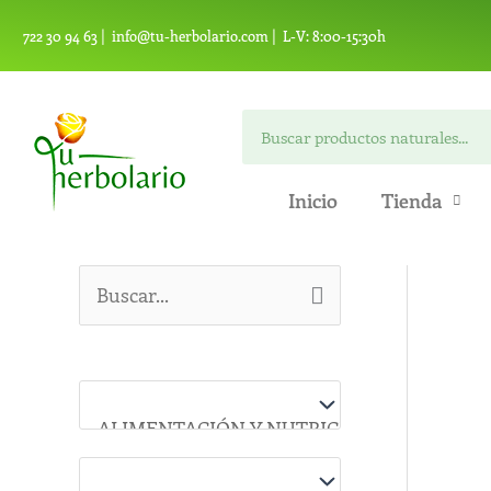
Ir
722 30 94 63 |
info@tu-herbolario.com |
L-V: 8:00-15:30h
al
contenido
Buscar
Inicio
Tienda
B
u
s
c
a