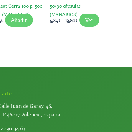
se
eat Germ 100 p. 500
50/90 cápsulas
pueden
. (MANABIOS)
(MANABIOS)
elegir
Añadir
Ver
5
€
5,84
€
-
13,80
€
en
la
página
de
producto
tacto
Calle Juan de Garay, 48,
C.P:46017 Valencia, España.
722 30 94 63