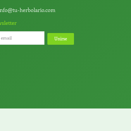
info@tu-herbolario.com
sletter
Unirse