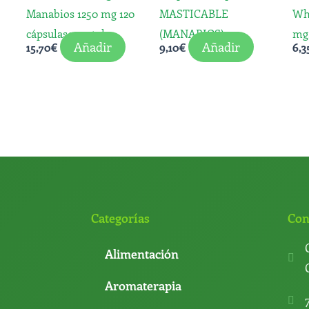
Manabios 1250 mg 120
MASTICABLE
Wh
cápsulas vegetales
(MANABIOS)
mg
Añadir
Añadir
15,70
€
9,10
€
6,3
Categorías
Con
Alimentación
Aromaterapia