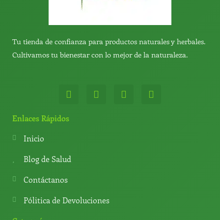
Tu tienda de confianza para productos naturales y herbales.
Cultivamos tu bienestar con lo mejor de la naturaleza.
W
T
Y
T
h
e
o
i
a
l
u
k
t
e
t
t
Enlaces Rápidos
s
g
u
o
a
r
b
k
Inicio
p
a
e
p
m
Blog de Salud
Contáctanos
Pólitica de Devoluciones