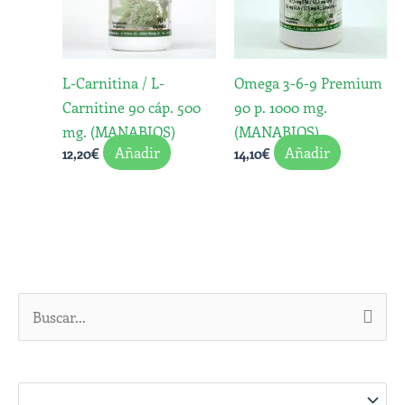
L-Carnitina / L-
Omega 3-6-9 Premium
Carnitine 90 cáp. 500
90 p. 1000 mg.
mg. (MANABIOS)
(MANABIOS)
Añadir
Añadir
12,20
€
14,10
€
B
u
s