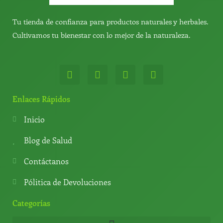
Tu tienda de confianza para productos naturales y herbales.
Cultivamos tu bienestar con lo mejor de la naturaleza.
W
T
Y
T
h
e
o
i
a
l
u
k
t
e
t
t
Enlaces Rápidos
s
g
u
o
a
r
b
k
Inicio
p
a
e
p
m
Blog de Salud
Contáctanos
Pólitica de Devoluciones
Categorías