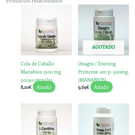
Productos relacionados
AGOTADO
Cola de Caballo
Onagra / Evening
Manabios 1300 mg
Primrose 100 p. 500mg.
50/90 cápsulas
(MANABIOS)
Añadir
Añadir
8,20
€
9,69
€