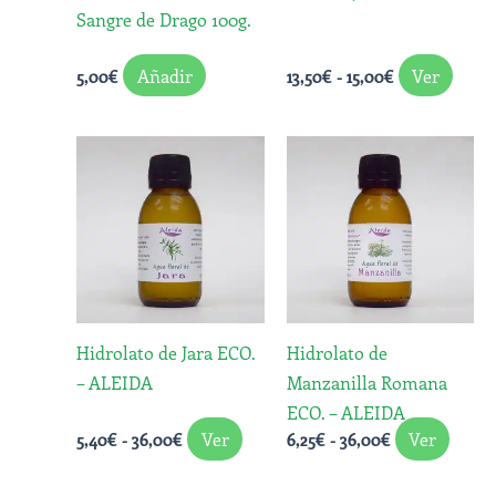
Sangre de Drago 100g.
pued
elegi
Añadir
Ver
5,00
€
13,50
€
-
15,00
€
en
la
pági
Rango
Rango
Este
Este
de
de
de
producto
produ
precios:
precios:
prod
desde
tiene
desde
tiene
5,40€
6,25€
múltiples
múlti
hasta
hasta
variantes.
varian
36,00€
36,00€
Las
Las
opciones
opcio
Hidrolato de Jara ECO.
Hidrolato de
se
se
– ALEIDA
Manzanilla Romana
pueden
pued
ECO. – ALEIDA
elegir
elegir
Ver
Ver
5,40
€
-
36,00
€
6,25
€
-
36,00
€
en
en
la
la