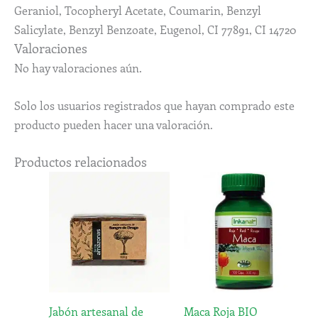
Geraniol, Tocopheryl Acetate, Coumarin, Benzyl
Salicylate, Benzyl Benzoate, Eugenol, CI 77891, CI 14720
Valoraciones
No hay valoraciones aún.
Solo los usuarios registrados que hayan comprado este
producto pueden hacer una valoración.
Productos relacionados
Rango
Este
de
prod
precios:
desde
tiene
13,50€
múlti
hasta
varia
15,00€
Las
opci
Jabón artesanal de
Maca Roja BIO
se