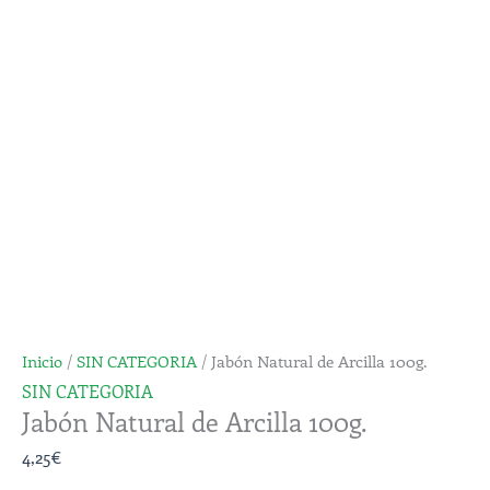
Arcilla
100g.
cantidad
Inicio
/
SIN CATEGORIA
/ Jabón Natural de Arcilla 100g.
SIN CATEGORIA
Jabón Natural de Arcilla 100g.
4,25
€