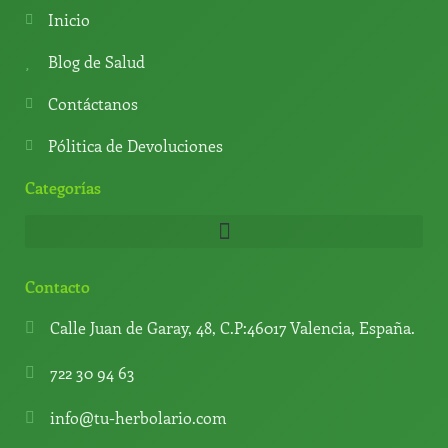
a
r
b
k
Inicio
p
a
e
p
m
Blog de Salud
Contáctanos
Pólitica de Devoluciones
Categorías
Contacto
Calle Juan de Garay, 48, C.P:46017 Valencia, España.
722 30 94 63
info@tu-herbolario.com