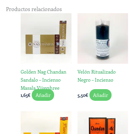
Productos relacionados
Golden Nag Chandan
Velón Ritualizado
Sandalo – Incienso
Negro – Incienso
Masala Vijayshree
Añadir
Añadir
1,65
€
5,50
€