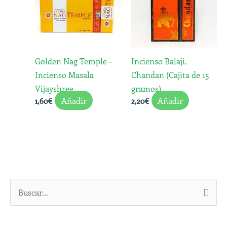
Golden Nag Temple –
Incienso Balaji.
Incienso Masala
Chandan (Cajita de 15
Vijayshree
gramos)
Añadir
Añadir
1,60
€
2,20
€
B
u
s