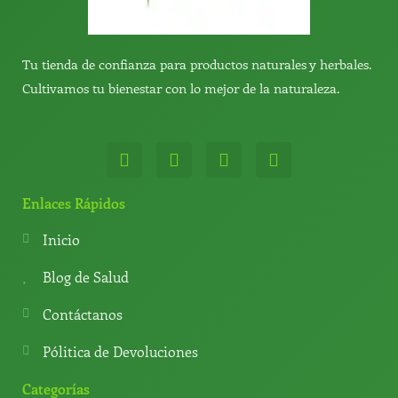
Tu tienda de confianza para productos naturales y herbales.
Cultivamos tu bienestar con lo mejor de la naturaleza.
W
T
Y
T
h
e
o
i
a
l
u
k
t
e
t
t
Enlaces Rápidos
s
g
u
o
a
r
b
k
Inicio
p
a
e
p
m
Blog de Salud
Contáctanos
Pólitica de Devoluciones
Categorías