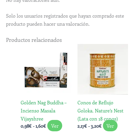
Solo los usuarios registrados que hayan comprado este
producto pueden hacer una valoración.
Productos relacionados
Rango
Rango
Este
Este
de
de
producto
produc
precios:
precios:
desde
tiene
desde
tiene
0,98€
2,17€
múltiples
múltipl
hasta
hasta
variantes.
variant
1,60€
3,20€
Las
Las
opciones
opcion
Golden Nag Buddha –
Conos de Reflujo
se
se
Incienso Masala
Goloka. Nature’s Nest
pueden
pueden
Vijayshree
(Lata con 18 conos)
elegir
elegir
Ver
Ver
0,98
€
-
1,60
€
2,17
€
-
3,20
€
en
en