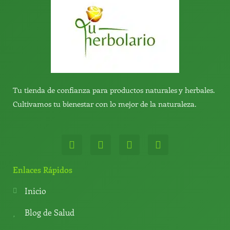
Tu tienda de confianza para productos naturales y herbales.
Cultivamos tu bienestar con lo mejor de la naturaleza.
W
T
Y
T
h
e
o
i
a
l
u
k
t
e
t
t
Enlaces Rápidos
s
g
u
o
a
r
b
k
Inicio
p
a
e
p
m
Blog de Salud