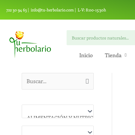
Ir
722 30 94 63 |
info@tu-herbolario.com |
L-V: 8:00-15:30h
al
contenido
Search
Inicio
Tienda
B
u
s
c
a