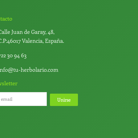
tacto
Calle Juan de Garay, 48,
C.P:46017 Valencia, España.
722 30 94 63
info@tu-herbolario.com
sletter
Unirse