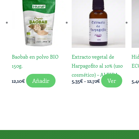
de
produc
precios:
tiene
desde
5,35€
múltip
hasta
variant
12,72€
Las
opcion
Baobab en polvo BIO
Extracto vegetal de
Hid
se
150g.
Harpagofito al 10% (uso
EC
puede
cosmético) – ALEIDA
elegir
Añadir
Ver
12,10
€
5,35
€
-
12,72
€
5,4
en
la
página
de
produc