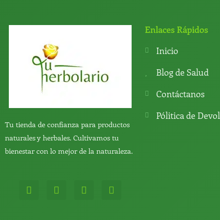
Enlaces Rápidos
Inicio
Blog de Salud
Contáctanos
Pólitica de Devo
Tu tienda de confianza para productos
naturales y herbales. Cultivamos tu
bienestar con lo mejor de la naturaleza.
W
T
Y
T
h
e
o
i
a
l
u
k
t
e
t
t