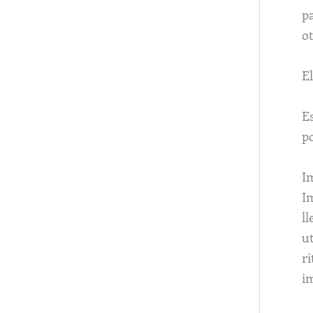
p
o
E
E
po
I
I
ll
ut
ri
im