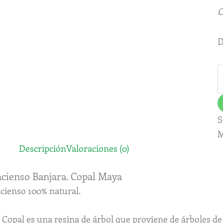
C
D
S
M
Descripción
Valoraciones (0)
ncienso Banjara. Copal Maya
ncienso 100% natural.
 Copal es una resina de árbol que proviene de árboles de