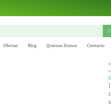
Ofertas
Blog
Quienes Somos
Contacto
I
I
B
1
C
S
M
1
n
2
c