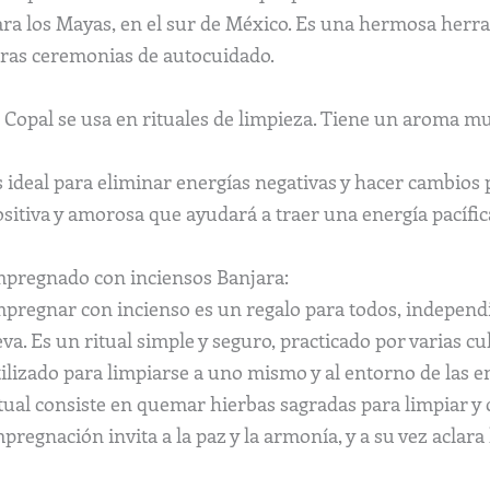
ara los Mayas, en el sur de México. Es una hermosa herr
tras ceremonias de autocuidado.
l Copal se usa en rituales de limpieza. Tiene un aroma m
s ideal para eliminar energías negativas y hacer cambios
sitiva y amorosa que ayudará a traer una energía pacífic
mpregnado con inciensos Banjara:
mpregnar con incienso es un regalo para todos, independi
eva. Es un ritual simple y seguro, practicado por varias c
ilizado para limpiarse a uno mismo y al entorno de las en
tual consiste en quemar hierbas sagradas para limpiar y co
pregnación invita a la paz y la armonía, y a su vez aclar