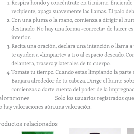
Respira hondo y concéntrate en ti mismo. Enciende 
recipiente, apaga suavemente las llamas. El palo d
Con una pluma o la mano, comienza a dirigir el hum
destinado. No hay una forma «correcta» de hacer esto
interior.
Recita una oración, declara una intención o llama a
te ayuden a «limpiarte» a ti o al espacio deseado. C
delantera, trasera y laterales de tu cuerpo.
Tomate tu tiempo. Cuando estas limpiando la parte s
Banjara alrededor de tu cabeza. Dirige el humo sobre
comienzas a darte cuenta del poder de la impregnac
aloraciones
Solo los usuarios registrados q
o hay valoraciones aún.
una valoración.
roductos relacionados
Rango
Este