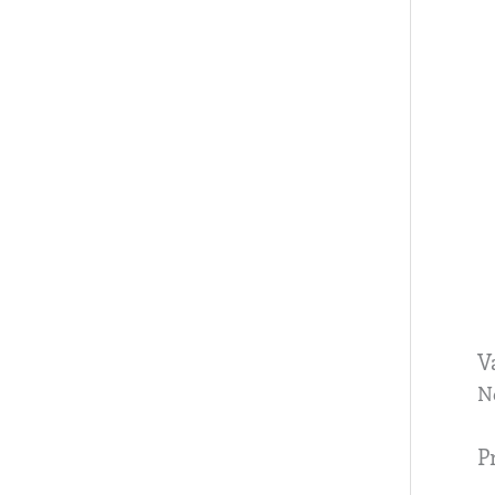
V
N
P