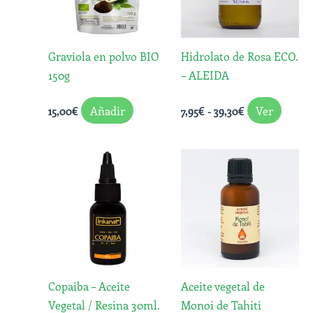
varian
39,30€
Las
opcio
Graviola en polvo BIO
Hidrolato de Rosa ECO.
se
150g
– ALEIDA
puede
elegir
Añadir
Ver
15,00
€
7,95
€
-
39,30
€
en
la
págin
Rango
Este
de
de
produ
precios:
produ
desde
tiene
5,81€
múltip
hasta
varian
26,50€
Las
opcio
Copaiba – Aceite
Aceite vegetal de
se
Vegetal / Resina 30ml.
Monoi de Tahiti
puede