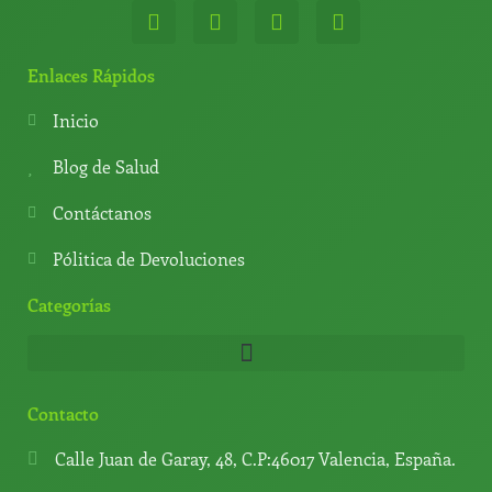
W
T
Y
T
h
e
o
i
a
l
u
k
t
e
t
t
Enlaces Rápidos
s
g
u
o
a
r
b
k
Inicio
p
a
e
p
m
Blog de Salud
Contáctanos
Pólitica de Devoluciones
Categorías
Contacto
Calle Juan de Garay, 48, C.P:46017 Valencia, España.