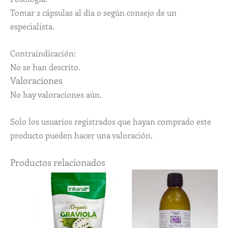
Tomar 2 cápsulas al día o según consejo de un
especialista.
Contraindicación:
No se han descrito.
Valoraciones
No hay valoraciones aún.
Solo los usuarios registrados que hayan comprado este
producto pueden hacer una valoración.
Productos relacionados
Rango
Este
de
produ
precios:
desde
tiene
7,95€
múlti
hasta