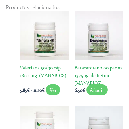
Productos relacionados
Rango
Este
de
producto
precios:
desde
tiene
5,85€
múltiples
hasta
variantes.
11,20€
Las
opciones
Valeriana 50/90 cáp.
Betacaroteno 90 perlas
se
1800 mg. (MANABIOS)
1375µg. de Retinol
pueden
(MANABIOS)
elegir
Ver
Añadir
5,85
€
-
11,20
€
6,50
€
en
la
página
de
producto