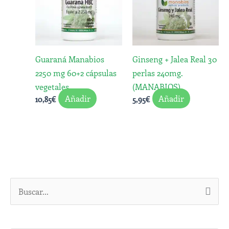
Guaraná Manabios
Ginseng + Jalea Real 30
2250 mg 60+2 cápsulas
perlas 240mg.
vegetales
(MANABIOS)
Añadir
Añadir
10,85
€
5,95
€
B
u
s