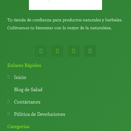
Tu tienda de confianza para productos naturales y herbales.
Cultivamos tu bienestar con lo mejor de la naturaleza.
W
T
Y
T
h
e
o
i
a
l
u
k
t
e
t
t
Enlaces Rápidos
s
g
u
o
a
r
b
k
Inicio
p
a
e
p
m
Blog de Salud
Contáctanos
Pólitica de Devoluciones
Categorías