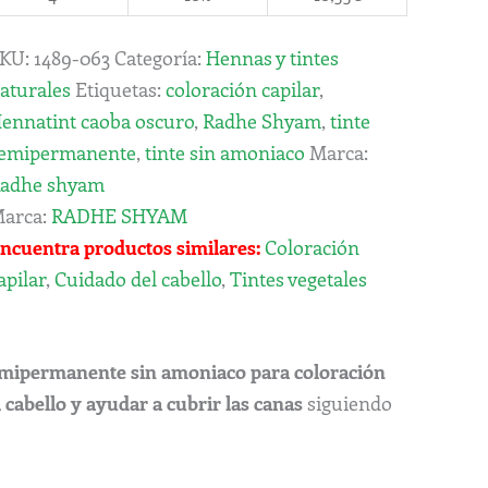
KU:
1489-063
Categoría:
Hennas y tintes
aturales
Etiquetas:
coloración capilar
,
ennatint caoba oscuro
,
Radhe Shyam
,
tinte
emipermanente
,
tinte sin amoniaco
Marca:
adhe shyam
arca:
RADHE SHYAM
ncuentra productos similares:
Coloración
apilar
,
Cuidado del cabello
,
Tintes vegetales
emipermanente sin amoniaco para coloración
 cabello y ayudar a cubrir las canas
siguiendo