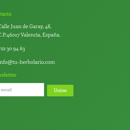
tacto
Calle Juan de Garay, 48,
C.P:46017 Valencia, España.
722 30 94 63
info@tu-herbolario.com
sletter
Unirse