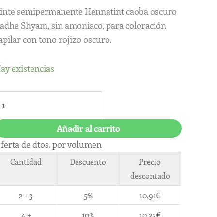
antidad
inte semipermanente Hennatint caoba oscuro
adhe Shyam, sin amoniaco, para coloración
apilar con tono rojizo oscuro.
ay existencias
Añadir al carrito
ferta de dtos. por volumen
Cantidad
Descuento
Precio
descontado
2 - 3
5%
10,91
€
4 +
10%
10,33
€