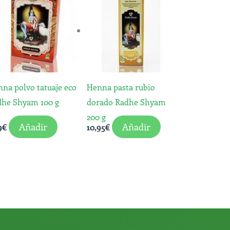
na polvo tatuaje eco
Henna pasta rubio
dhe Shyam 100 g
dorado Radhe Shyam
200 g
Añadir
Añadir
9
€
10,95
€