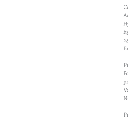
C
A
H
h
2
E
P
F
pr
V
N
P