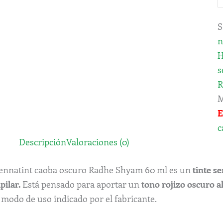
S
n
H
s
R
M
E
c
Descripción
Valoraciones (0)
ennatint caoba oscuro Radhe Shyam 60 ml es un
tinte s
pilar.
Está pensado para aportar un
tono rojizo oscuro al
 modo de uso indicado por el fabricante.