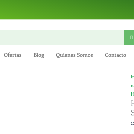
Ofertas
Blog
Quienes Somos
Contacto
H
I
c
n
o
H
R
S
6
1
m