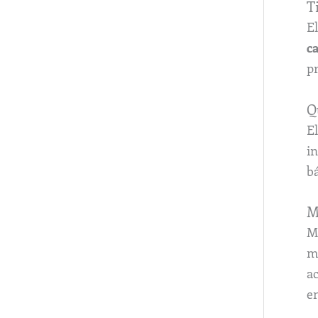
T
E
ca
pr
Q
El
in
b
M
Me
me
a
e