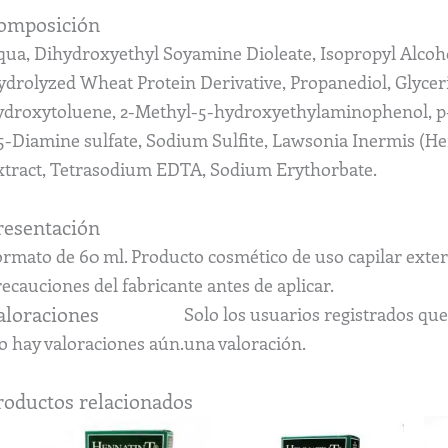
omposición
qua, Dihydroxyethyl Soyamine Dioleate, Isopropyl Alcoho
ydrolyzed Wheat Protein Derivative, Propanediol, Glyce
ydroxytoluene, 2-Methyl-5-hydroxyethylaminophenol, 
,5-Diamine sulfate, Sodium Sulfite, Lawsonia Inermis (H
xtract, Tetrasodium EDTA, Sodium Erythorbate.
resentación
ormato de 60 ml. Producto cosmético de uso capilar exter
ecauciones del fabricante antes de aplicar.
aloraciones
Solo los usuarios registrados q
o hay valoraciones aún.
una valoración.
roductos relacionados