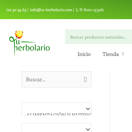
Ir
722 30 94 63 |
info@tu-herbolario.com |
L-V: 8:00-15:30h
al
contenido
Search
Inicio
Tienda
B
u
s
c
a