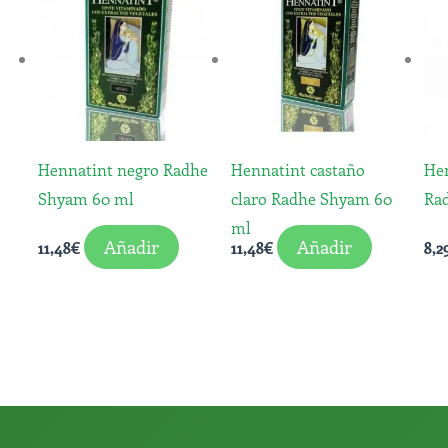
Hennatint negro Radhe
Hennatint castaño
Hen
Shyam 60 ml
claro Radhe Shyam 60
Ra
ml
Añadir
Añadir
11,48
€
11,48
€
8,2