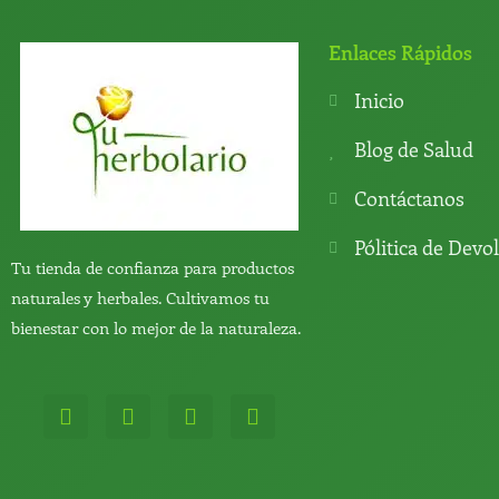
Enlaces Rápidos
Inicio
Blog de Salud
Contáctanos
Pólitica de Devo
Tu tienda de confianza para productos
naturales y herbales. Cultivamos tu
bienestar con lo mejor de la naturaleza.
W
T
Y
T
h
e
o
i
a
l
u
k
t
e
t
t
s
g
u
o