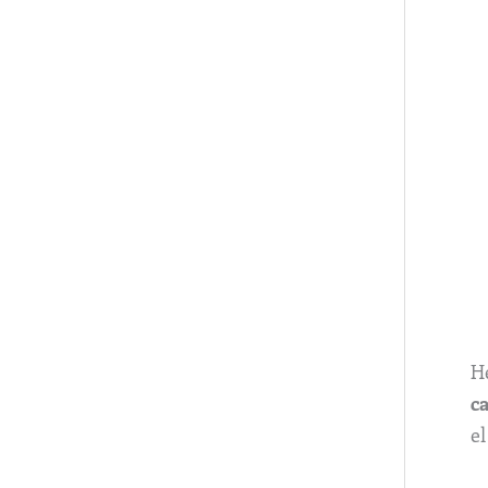
H
ca
el