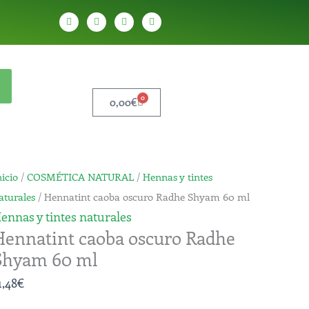
W
T
Y
T
h
e
o
i
a
l
u
k
t
e
t
t
s
g
u
o
a
r
b
k
p
a
e
p
m
0
Cart
0,00
€
ennatint
nicio
/
COSMÉTICA NATURAL
/
Hennas y tintes
aoba
aturales
/ Hennatint caoba oscuro Radhe Shyam 60 ml
scuro
ennas y tintes naturales
Hennatint caoba oscuro Radhe
adhe
Shyam 60 ml
hyam
0
1,48
€
l