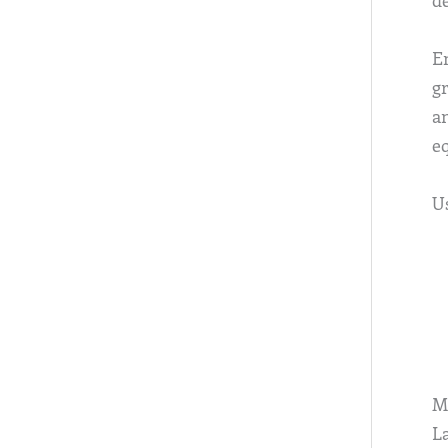
d
E
g
an
eq
U
M
L