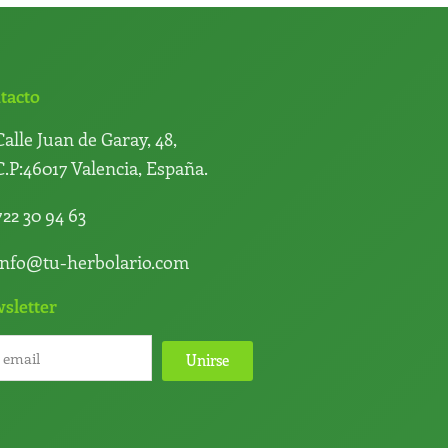
tacto
Calle Juan de Garay, 48,
C.P:46017 Valencia, España.
722 30 94 63
info@tu-herbolario.com
sletter
Unirse