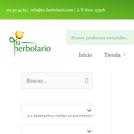
Ir
722 30 94 63 |
info@tu-herbolario.com |
L-V: 8:00-15:30h
al
contenido
Buscar
Inicio
Tienda
B
u
s
c
a