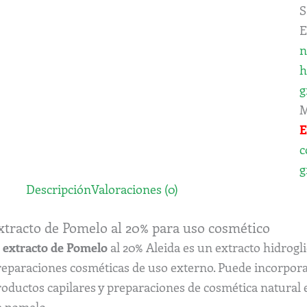
S
E
n
h
g
M
E
c
g
Descripción
Valoraciones (0)
xtracto de Pomelo al 20% para uso cosmético
l
extracto de Pomelo
al 20% Aleida es un extracto hidrog
reparaciones cosméticas de uso externo. Puede incorporar
oductos capilares y preparaciones de cosmética natural e