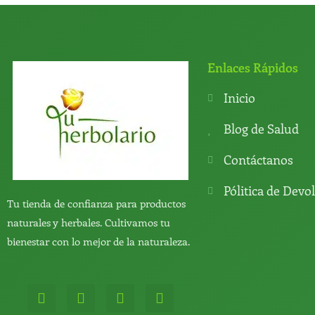
Enlaces Rápidos
Inicio
Blog de Salud
Contáctanos
Pólitica de Devo
Tu tienda de confianza para productos
naturales y herbales. Cultivamos tu
bienestar con lo mejor de la naturaleza.
W
T
Y
T
h
e
o
i