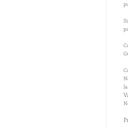
pu
Si
pa
C
Gu
C
No
la
V
N
P