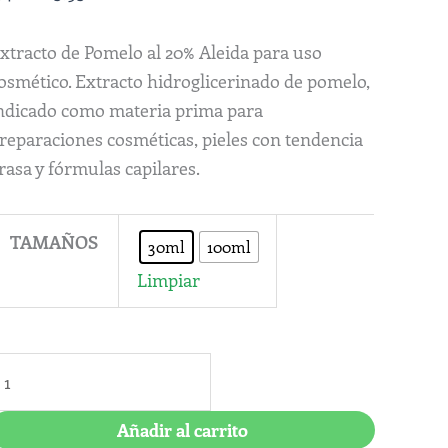
leida
antidad
xtracto de Pomelo al 20% Aleida para uso
osmético. Extracto hidroglicerinado de pomelo,
ndicado como materia prima para
reparaciones cosméticas, pieles con tendencia
rasa y fórmulas capilares.
TAMAÑOS
30ml
100ml
Limpiar
Añadir al carrito