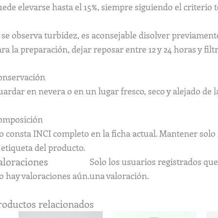
ede elevarse hasta el 15%, siempre siguiendo el criterio t
 se observa turbidez, es aconsejable disolver previamente
ra la preparación, dejar reposar entre 12 y 24 horas y filt
onservación
ardar en nevera o en un lugar fresco, seco y alejado de la
omposición
 consta INCI completo en la ficha actual. Mantener solo 
 etiqueta del producto.
aloraciones
Solo los usuarios registrados q
o hay valoraciones aún.
una valoración.
roductos relacionados
Rango
Rango
Este
Este