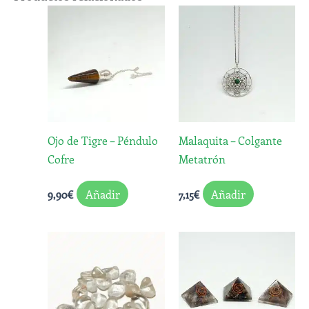
Ojo de Tigre – Péndulo
Malaquita – Colgante
Cofre
Metatrón
Añadir
Añadir
9,90
€
7,15
€