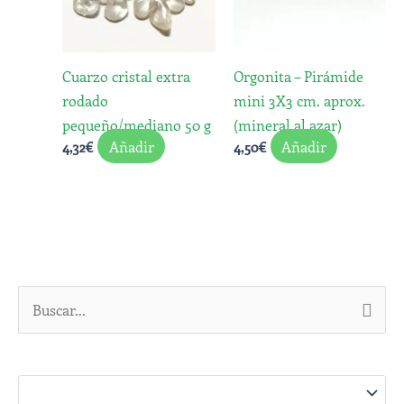
Cuarzo cristal extra
Orgonita – Pirámide
rodado
mini 3X3 cm. aprox.
pequeño/mediano 50 g
(mineral al azar)
Añadir
Añadir
4,32
€
4,50
€
B
u
s
c