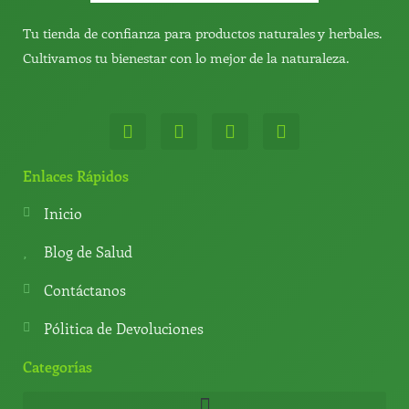
Tu tienda de confianza para productos naturales y herbales.
Cultivamos tu bienestar con lo mejor de la naturaleza.
W
T
Y
T
h
e
o
i
a
l
u
k
t
e
t
t
Enlaces Rápidos
s
g
u
o
a
r
b
k
Inicio
p
a
e
p
m
Blog de Salud
Contáctanos
Pólitica de Devoluciones
Categorías