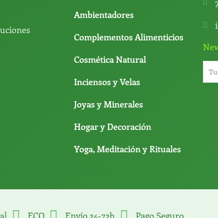
Ambientadores
luciones
Complementos Alimenticios
New
Cosmética Natural
Inciensos y Velas
Joyas y Minerales
Hogar y Decoración
Yoga, Meditación y Rituales
al
ECO
Envío 24-72h
Pago Seguro