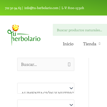
Ir
722 30 94 63 |
info@tu-herbolario.com |
L-V: 8:00-15:30h
al
contenido
Buscar
Inicio
Tienda
B
u
s
c
a