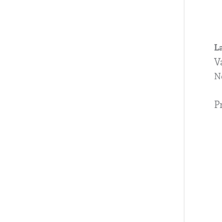
La
V
N
P