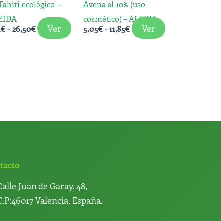
Tahiti ecológico –
Avena al 10% (uso
pueden
pueden
EIDA
cosmético) – ALEIDA
elegir
elegir
Ver
Ver
1
€
-
26,50
€
5,05
€
-
11,85
€
en
en
la
la
página
página
de
de
producto
producto
tacto
Calle Juan de Garay, 48,
C.P:46017 Valencia, España.