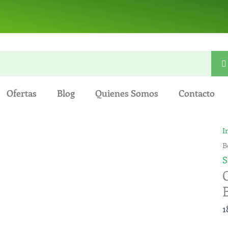
Ofertas
Blog
Quienes Somos
Contacto
C
I
T
B
-
S
P
B
1
c