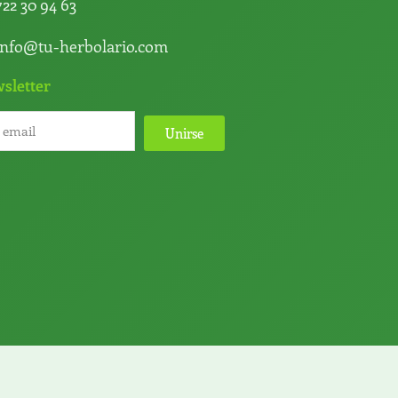
722 30 94 63
info@tu-herbolario.com
sletter
Unirse