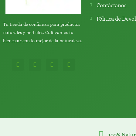
Contáctanos
Pólitica de Devo
Tu tienda de confianza para productos
naturales y herbales. Cultivamos tu
bienestar con lo mejor de la naturaleza.
W
T
Y
T
h
e
o
i
a
l
u
k
t
e
t
t
s
g
u
o
a
r
b
k
p
a
e
p
m
100% Natur