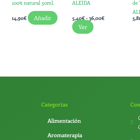
100% natural 30ml.
ALEIDA
de 
pueden
AL
elegir
Añadir
14,90
€
5,40
€
-
36,00
€
5,8
en
Ver
la
página
de
producto
Categorías
Con
Alimentación
Aromaterapia