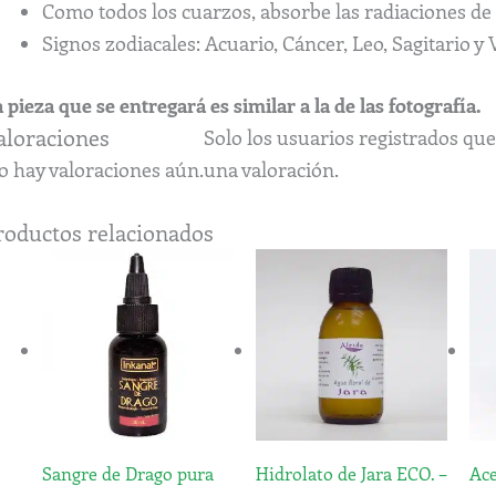
Como todos los cuarzos, absorbe las radiaciones de 
Signos zodiacales: Acuario, Cáncer, Leo, Sagitario y 
 pieza que se entregará es similar a la de las fotografía.
aloraciones
Solo los usuarios registrados q
o hay valoraciones aún.
una valoración.
roductos relacionados
Rango
Este
de
producto
precios:
tiene
desde
5,40€
múltiples
hasta
variantes.
36,00€
Las
opciones
Sangre de Drago pura
Hidrolato de Jara ECO. –
Ace
se