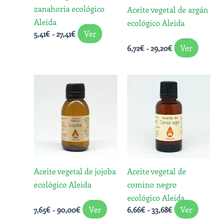
zanahoria ecológico
Aceite vegetal de argán
pueden
puede
Aleida
ecológico Aleida
elegir
elegir
Ver
5,41
€
-
27,41
€
en
en
Ver
6,72
€
-
29,20
€
la
la
página
págin
de
de
Rango
Rango
Este
Este
de
de
producto
produ
producto
produ
precios:
precios:
desde
tiene
desde
tiene
7,65€
6,66€
múltiples
múlti
hasta
hasta
variantes.
varian
90,00€
33,68€
Las
Las
opciones
opcio
Aceite vegetal de jojoba
Aceite vegetal de
se
se
ecológico Aleida
comino negro
pueden
puede
ecológico Aleida
elegir
elegir
Ver
Ver
7,65
€
-
90,00
€
6,66
€
-
33,68
€
en
en