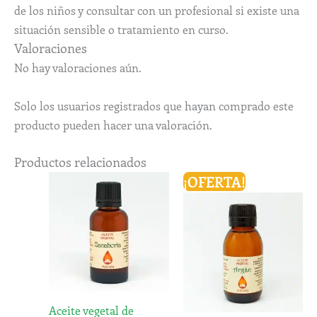
de los niños y consultar con un profesional si existe una
situación sensible o tratamiento en curso.
Valoraciones
No hay valoraciones aún.
Solo los usuarios registrados que hayan comprado este
producto pueden hacer una valoración.
Productos relacionados
Rango
Rango
¡OFERTA!
Este
Este
de
de
producto
produ
precios:
precios:
desde
tiene
desde
tiene
5,41€
6,72€
múltiples
múlti
hasta
hasta
variantes.
varian
27,41€
29,20€
Las
Las
opciones
opcio
Aceite vegetal de
se
se