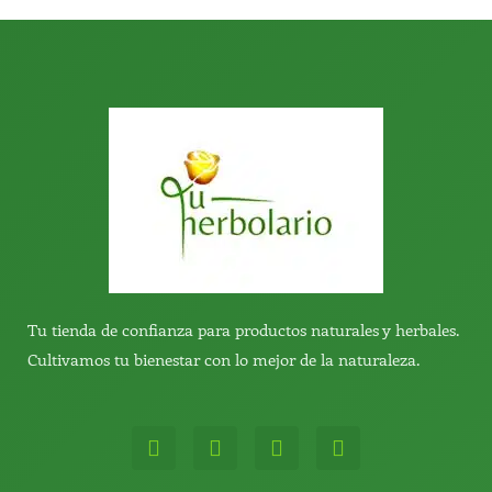
:
Tu tienda de confianza para productos naturales y herbales.
Cultivamos tu bienestar con lo mejor de la naturaleza.
W
T
Y
T
h
e
o
i
a
l
u
k