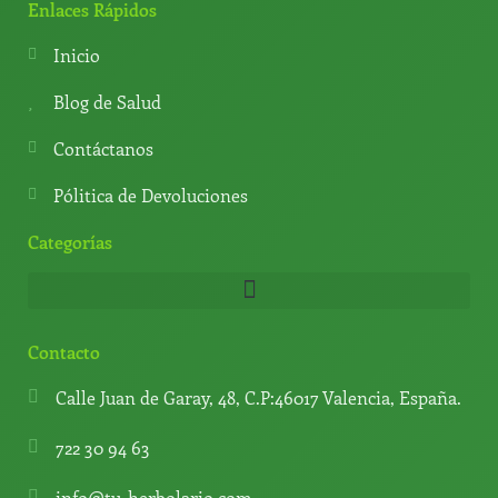
t
e
t
t
Enlaces Rápidos
s
g
u
o
a
r
b
k
Inicio
p
a
e
p
m
Blog de Salud
Contáctanos
Pólitica de Devoluciones
Categorías
Contacto
Calle Juan de Garay, 48, C.P:46017 Valencia, España.
722 30 94 63
info@tu-herbolario.com