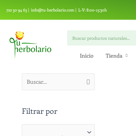
Ir
722 30 94 63 |
info@tu-herbolario.com |
L-V: 8:00-15:30h
al
contenido
Buscar
Inicio
Tienda
B
u
s
Filtrar por
c
a