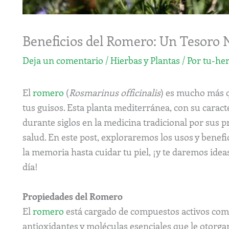
Beneficios del Romero: Un Tesoro N
Deja un comentario
/
Hierbas y Plantas
/ Por
tu-her
El
romero
(
Rosmarinus officinalis
) es mucho más 
tus guisos. Esta planta mediterránea, con su caract
durante siglos en la medicina tradicional por sus p
salud. En este post, exploraremos los usos y benefi
la memoria hasta cuidar tu piel, ¡y te daremos ideas
día!
Propiedades del Romero
El
romero
está cargado de compuestos activos como
antioxidantes y moléculas esenciales que le otorgan