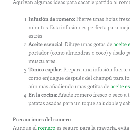
Aquí van algunas ideas para sacarle partido al rome
Infusión de romero
: Hierve unas hojas fres
minutos. Esta infusión es perfecta para mejo
estrés.
Aceite esencial
: Diluye unas gotas de
aceite 
portador (como almendras o coco) y úsalo p
musculares.
Tónico capilar
: Prepara una infusión fuerte 
como enjuague después del champú para forta
aún más añadiendo unas gotitas de
aceite e
En la cocina
: Añade romero fresco o seco a t
patatas asadas para un toque saludable y sa
Precauciones del romero
Aunque el
romero
es seguro para la mayoría, evita