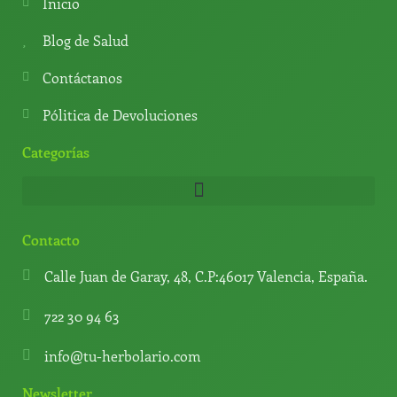
a
r
b
k
Inicio
p
a
e
p
m
Blog de Salud
Contáctanos
Pólitica de Devoluciones
Categorías
Contacto
Calle Juan de Garay, 48, C.P:46017 Valencia, España.
722 30 94 63
info@tu-herbolario.com
Newsletter