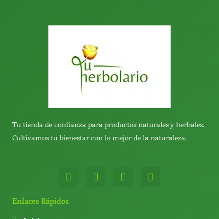
Tu tienda de confianza para productos naturales y herbales.
Cultivamos tu bienestar con lo mejor de la naturaleza.
W
T
Y
T
h
e
o
i
a
l
u
k
t
e
t
t
Enlaces Rápidos
s
g
u
o