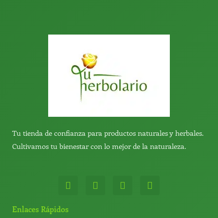
Tu tienda de confianza para productos naturales y herbales.
Cultivamos tu bienestar con lo mejor de la naturaleza.
W
T
Y
T
h
e
o
i
a
l
u
k
t
e
t
t
Enlaces Rápidos