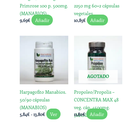
Primrose 100 p. 500mg.
2250 mg 60+2 cápsulas
(MANABIOS)
vegetales
Añadir
Añadir
9,69
€
10,85
€
Rango
Este
de
producto
precios:
desde
tiene
5,84€
múltiples
hasta
variantes.
13,80€
AGOTADO
Las
opciones
Harpagofito Manabios.
Propoleo/Propolis –
se
50/90 cápsulas
CONCENTRA MAX 48
pueden
(MANABIOS)
veg. cáp. 4500mg.
elegir
Ver
Añadir
5,84
€
-
13,80
€
11,80
€
(MANABIOS)
en
la