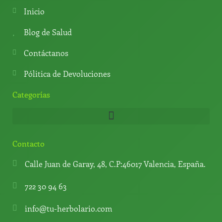
s
g
u
o
a
r
b
k
Inicio
p
a
e
p
m
Blog de Salud
Contáctanos
Pólitica de Devoluciones
Categorías
Contacto
Calle Juan de Garay, 48, C.P:46017 Valencia, España.
722 30 94 63
info@tu-herbolario.com