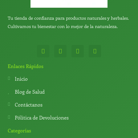
Tu tienda de confianza para productos naturales y herbales.
Cultivamos tu bienestar con lo mejor de la naturaleza.
W
T
Y
T
h
e
o
i
a
l
u
k
t
e
t
t
Enlaces Rápidos
s
g
u
o
a
r
b
k
Inicio
p
a
e
p
m
Blog de Salud
Contáctanos
Pólitica de Devoluciones
Categorías