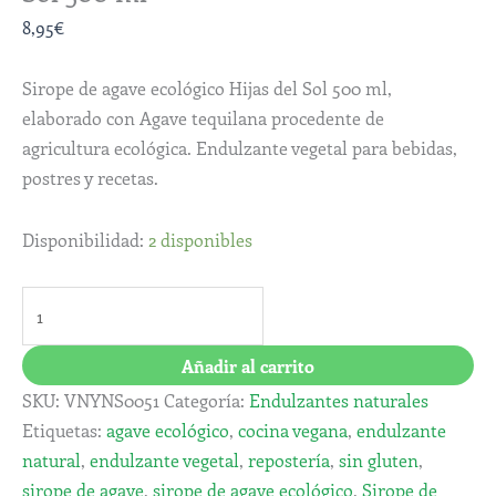
8,95
€
Sirope de agave ecológico Hijas del Sol 500 ml,
elaborado con Agave tequilana procedente de
agricultura ecológica. Endulzante vegetal para bebidas,
postres y recetas.
Disponibilidad:
2 disponibles
Añadir al carrito
SKU:
VNYNS0051
Categoría:
Endulzantes naturales
Etiquetas:
agave ecológico
,
cocina vegana
,
endulzante
natural
,
endulzante vegetal
,
repostería
,
sin gluten
,
sirope de agave
,
sirope de agave ecológico
,
Sirope de