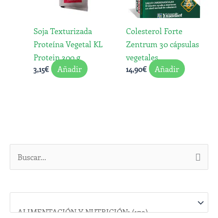
Soja Texturizada
Colesterol Forte
Proteína Vegetal KL
Zentrum 30 cápsulas
Protein 300 g
vegetales
Añadir
Añadir
3,15
€
14,90
€
B
u
s
c