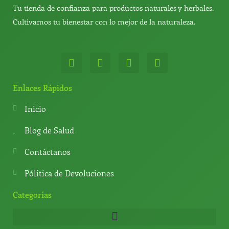
Tu tienda de confianza para productos naturales y herbales.
Cultivamos tu bienestar con lo mejor de la naturaleza.
W
T
Y
T
h
e
o
i
a
l
u
k
t
e
t
t
Enlaces Rápidos
s
g
u
o
a
r
b
k
Inicio
p
a
e
p
m
Blog de Salud
Contáctanos
Pólitica de Devoluciones
Categorías