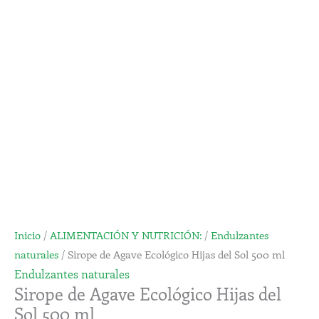
Ecológico
Hijas
del
Sol
500
ml
cantidad
Inicio
/
ALIMENTACIÓN Y NUTRICIÓN:
/
Endulzantes
naturales
/ Sirope de Agave Ecológico Hijas del Sol 500 ml
Endulzantes naturales
Sirope de Agave Ecológico Hijas del
Sol 500 ml