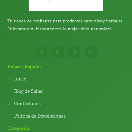
Tu tienda de confianza para productos naturales y herbales.
Cultivamos tu bienestar con lo mejor de la naturaleza.
W
T
Y
T
h
e
o
i
a
l
u
k
t
e
t
t
Enlaces Rápidos
s
g
u
o
a
r
b
k
Inicio
p
a
e
p
m
Blog de Salud
Contáctanos
Pólitica de Devoluciones
Categorías