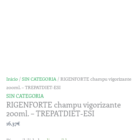
200ml.
-
TREPATDIET-
ESI
cantidad
Inicio
/
SIN CATEGORIA
/ RIGENFORTE champu vigorizante
200ml. – TREPATDIET-ESI
SIN CATEGORIA
RIGENFORTE champu vigorizante
200ml. – TREPATDIET-ESI
16,37
€