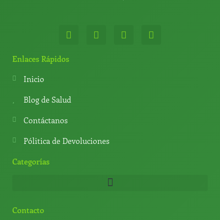
W
T
Y
T
h
e
o
i
a
l
u
k
t
e
t
t
Enlaces Rápidos
s
g
u
o
a
r
b
k
Inicio
p
a
e
p
m
Blog de Salud
Contáctanos
Pólitica de Devoluciones
Categorías
Contacto