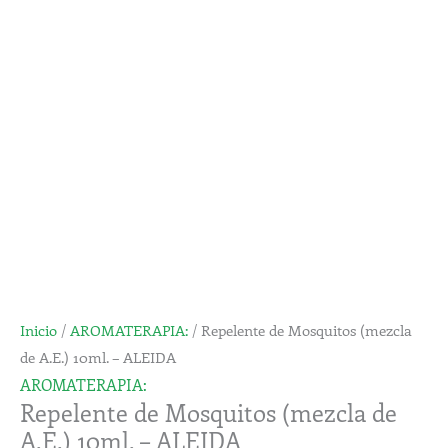
(mezcla
de
A.E.)
10ml.
-
ALEIDA
cantidad
Inicio
/
AROMATERAPIA:
/ Repelente de Mosquitos (mezcla
de A.E.) 10ml. – ALEIDA
AROMATERAPIA:
Repelente de Mosquitos (mezcla de
A.E.) 10ml. – ALEIDA