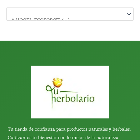
p
o
r
:
Tu tienda de confianza para productos naturales y herbales.
Cultivamos tu bienestar con lo mejor de la naturaleza.