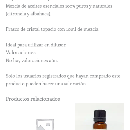
Mezcla de aceites esenciales 100% puros y naturales
(citronela y albahaca).
Frasco de cristal topacio con 10ml de mezcla.
Ideal para utilizar en difusor.
Valoraciones
No hay valoraciones aún.
Solo los usuarios registrados que hayan comprado este
producto pueden hacer una valoración.
Productos relacionados
Rango
Este
de
produc
precios:
desde
tiene
11,14€
múltip