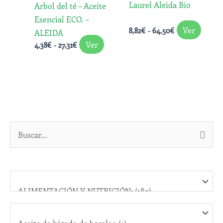
Laurel Aleida Bio
Arbol del té – Aceite
pueden
puede
Esencial ECO. –
elegir
elegir
Ver
8,82
€
-
64,50
€
ALEIDA
en
en
Ver
4,38
€
-
27,31
€
la
la
página
págin
de
de
producto
produ
B
u
s
c
a
r