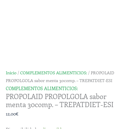
menta
30comp.
-
TREPATDIET-
ESI
cantidad
Inicio
/
COMPLEMENTOS ALIMENTICIOS:
/ PROPOLAID
PROPOLGOLA sabor menta 30comp. – TREPATDIET-ESI
COMPLEMENTOS ALIMENTICIOS:
PROPOLAID PROPOLGOLA sabor
menta 30comp. – TREPATDIET-ESI
12,00
€