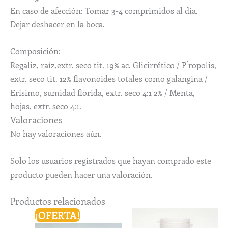
En caso de afección: Tomar 3-4 comprimidos al día.
Dejar deshacer en la boca.
Composición:
Regaliz, raíz,extr. seco tit. 19% ac. Glicirrético / P´ropolis,
extr. seco tit. 12% flavonoides totales como galangina /
Erísimo, sumidad florida, extr. seco 4:1 2% / Menta,
hojas, extr. seco 4:1.
Valoraciones
No hay valoraciones aún.
Solo los usuarios registrados que hayan comprado este
producto pueden hacer una valoración.
Productos relacionados
El
El
¡OFERTA!
precio
precio