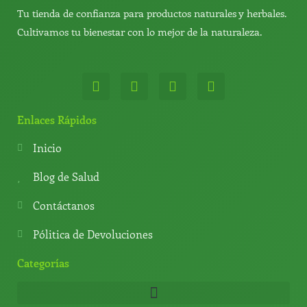
Tu tienda de confianza para productos naturales y herbales.
Cultivamos tu bienestar con lo mejor de la naturaleza.
W
T
Y
T
h
e
o
i
a
l
u
k
t
e
t
t
Enlaces Rápidos
s
g
u
o
a
r
b
k
Inicio
p
a
e
p
m
Blog de Salud
Contáctanos
Pólitica de Devoluciones
Categorías