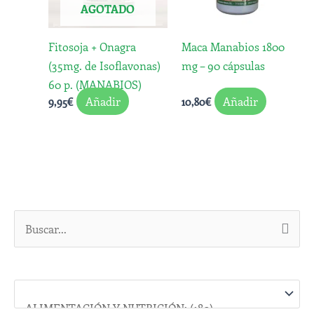
AGOTADO
Fitosoja + Onagra
Maca Manabios 1800
(35mg. de Isoflavonas)
mg – 90 cápsulas
60 p. (MANABIOS)
Añadir
Añadir
9,95
€
10,80
€
B
u
s
c