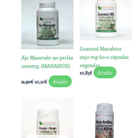
original
actual
era:
es:
11,90€.
10,10€.
Guaraná Manabios
2250 mg 60+2 cápsulas
Ajo Macerado 90 perlas
vegetales
1000mg. (MANABIOS)
Añadir
10,85
€
Añadir
11,90
€
10,10
€