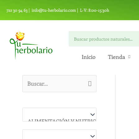
Ir
722 30 94 63 |
info@tu-herbolario.com |
L-V: 8:00-15:30h
al
contenido
Buscar
Inicio
Tienda
B
u
s
c
a