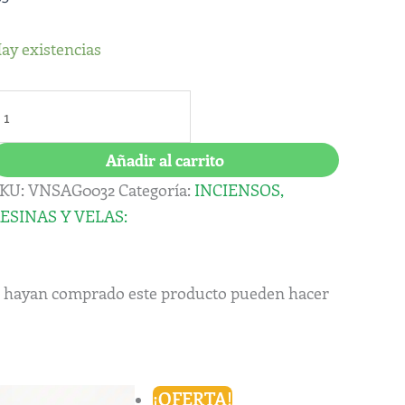
agrada
adre
ay existencias
antidad
Añadir al carrito
KU:
VNSAG0032
Categoría:
INCIENSOS,
ESINAS Y VELAS:
ue hayan comprado este producto pueden hacer
El
El
¡OFERTA!