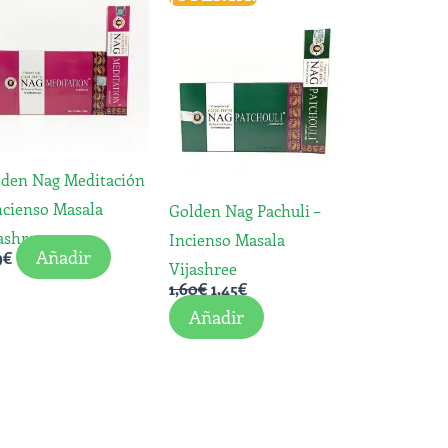
precio
precio
original
actual
era:
es:
1,60€.
1,45€.
lden Nag Meditación
ncienso Masala
Golden Nag Pachuli –
ashree
Incienso Masala
Añadir
9
€
Vijashree
1,60
€
1,45
€
Añadir