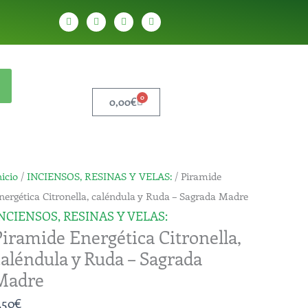
W
T
Y
T
h
e
o
i
a
l
u
k
t
e
t
t
s
g
u
o
a
r
b
k
p
a
e
p
m
0
Carrito
0,00
€
iramide
nicio
/
INCIENSOS, RESINAS Y VELAS:
/ Piramide
nergética
nergética Citronella, caléndula y Ruda – Sagrada Madre
itronella,
NCIENSOS, RESINAS Y VELAS:
Piramide Energética Citronella,
aléndula
caléndula y Ruda – Sagrada
uda
Madre
,50
€