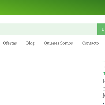
Ofertas
Blog
Quienes Somos
Contacto
P
I
E
E
C
I
c
y
R
-
8