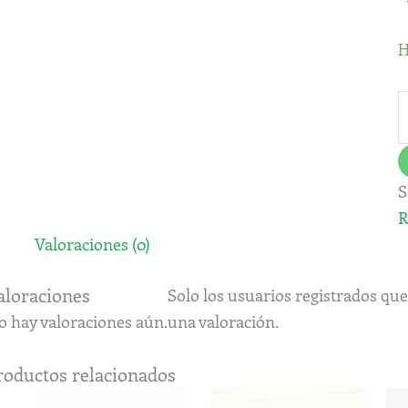
S
M
H
c
S
R
Valoraciones (0)
aloraciones
Solo los usuarios registrados q
o hay valoraciones aún.
una valoración.
roductos relacionados