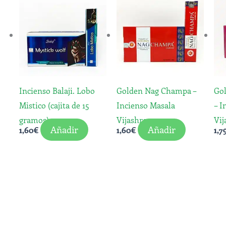
Incienso Balaji. Lobo
Golden Nag Champa –
Go
Mistico (cajita de 15
Incienso Masala
– I
gramos)
Vijashree
Vij
Añadir
Añadir
1,60
€
1,60
€
1,7