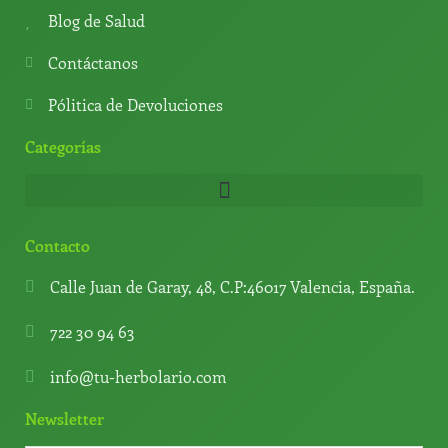
p
m
Blog de Salud
Contáctanos
Pólitica de Devoluciones
Categorías
Contacto
Calle Juan de Garay, 48, C.P:46017 Valencia, España.
722 30 94 63
info@tu-herbolario.com
Newsletter