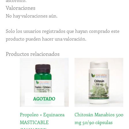
Valoraciones
No hay valoraciones aún.
Solo los usuarios registrados que hayan comprado este
producto pueden hacer una valoración.
Productos relacionados
Rango
Este
de
produc
precios:
desde
tiene
5,80€
múltip
hasta
variant
9,95€
AGOTADO
Las
opcion
Propoleo + Equinacea
Chitosán Manabios 500
se
MASTICABLE
mg 50/90 cápsulas
puede