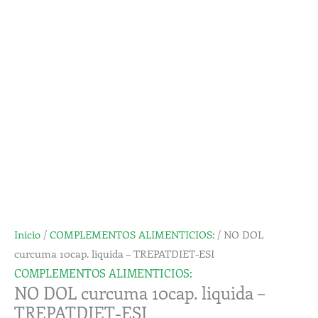
10cap.
liquida
-
TREPATDIET-
ESI
cantidad
Inicio
/
COMPLEMENTOS ALIMENTICIOS:
/ NO DOL
curcuma 10cap. liquida – TREPATDIET-ESI
COMPLEMENTOS ALIMENTICIOS:
NO DOL curcuma 10cap. liquida –
TREPATDIET-ESI