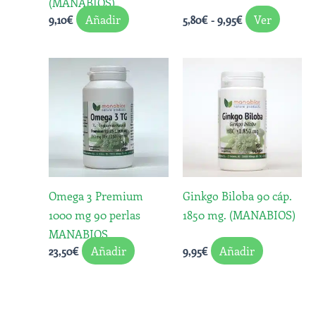
(MANABIOS)
elegir
Añadir
Ver
9,10
€
5,80
€
-
9,95
€
en
la
página
de
produc
Omega 3 Premium
Ginkgo Biloba 90 cáp.
1000 mg 90 perlas
1850 mg. (MANABIOS)
MANABIOS
Añadir
Añadir
23,50
€
9,95
€