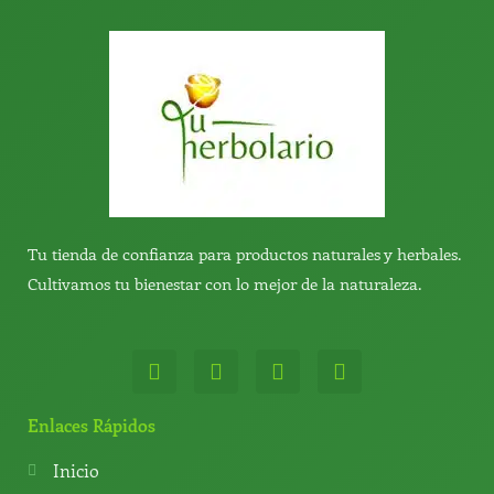
Tu tienda de confianza para productos naturales y herbales.
Cultivamos tu bienestar con lo mejor de la naturaleza.
W
T
Y
T
h
e
o
i
a
l
u
k
t
e
t
t
Enlaces Rápidos
s
g
u
o
a
r
b
k
Inicio
p
a
e