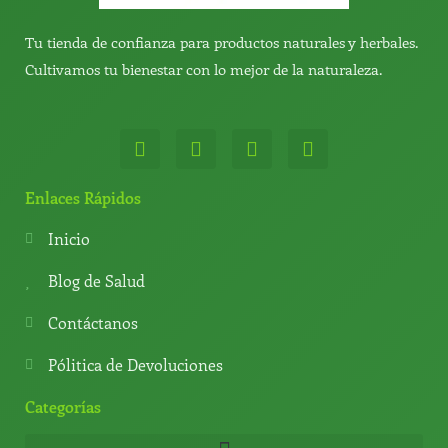
Tu tienda de confianza para productos naturales y herbales.
Cultivamos tu bienestar con lo mejor de la naturaleza.
W
T
Y
T
h
e
o
i
a
l
u
k
t
e
t
t
Enlaces Rápidos
s
g
u
o
a
r
b
k
Inicio
p
a
e
p
m
Blog de Salud
Contáctanos
Pólitica de Devoluciones
Categorías