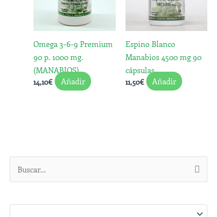
Omega 3-6-9 Premium
Espino Blanco
90 p. 1000 mg.
Manabios 4500 mg 90
(MANABIOS)
cápsulas
Añadir
Añadir
14,10
€
11,50
€
B
u
s