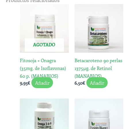
AGOTADO
Fitosoja + Onagra
Betacaroteno 90 perlas
(35mg. de Isoflavonas)
1375µg. de Retinol
60 p. (MANABIOS)
(MANABIOS)
Añadir
Añadir
9,95
€
6,50
€