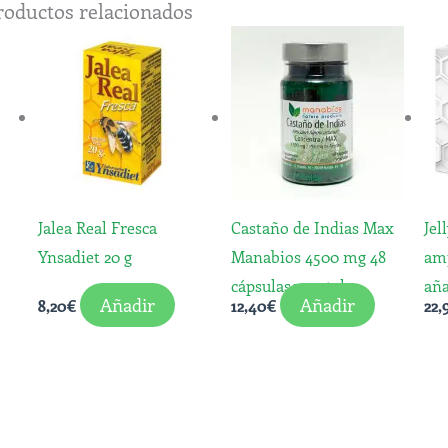
roductos relacionados
Jalea Real Fresca
Castaño de Indias Max
Jel
Ynsadiet 20 g
Manabios 4500 mg 48
amp
cápsulas vegetales
añ
Añadir
Añadir
8,20
€
12,40
€
22,