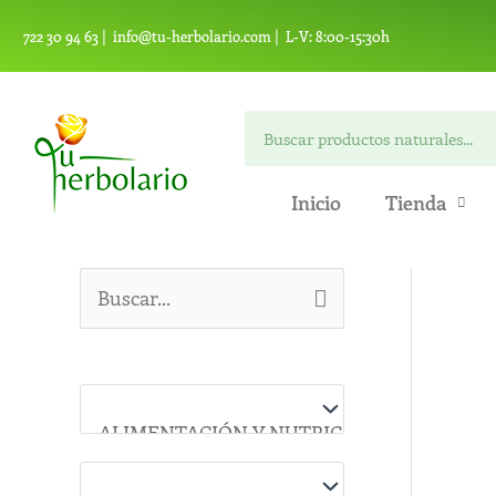
Ir
722 30 94 63 |
info@tu-herbolario.com |
L-V: 8:00-15:30h
al
contenido
Buscar
Inicio
Tienda
B
u
s
c
a