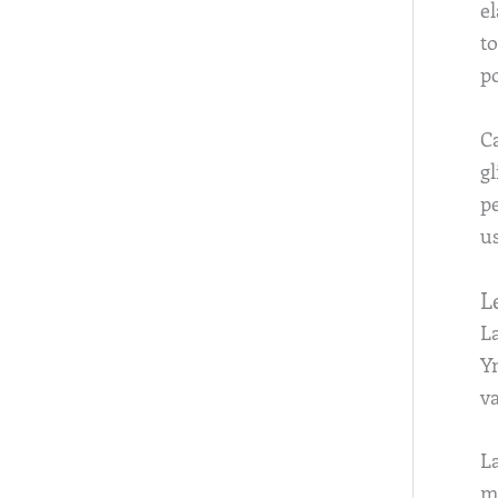
el
t
p
Ca
gl
p
u
L
La
Y
v
La
mg