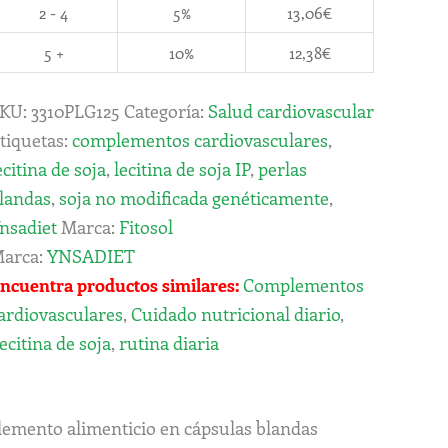
2 - 4
5%
13,06
€
5 +
10%
12,38
€
KU:
3310PLG125
Categoría:
Salud cardiovascular
tiquetas:
complementos cardiovasculares
,
ecitina de soja
,
lecitina de soja IP
,
perlas
landas
,
soja no modificada genéticamente
,
nsadiet
Marca:
Fitosol
arca:
YNSADIET
ncuentra productos similares:
Complementos
ardiovasculares
,
Cuidado nutricional diario
,
ecitina de soja
,
rutina diaria
emento alimenticio en cápsulas blandas