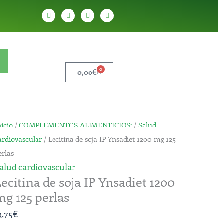
W
T
Y
T
h
e
o
i
a
l
u
k
t
e
t
t
s
g
u
o
a
r
b
k
p
a
e
p
m
0
Carrito
0,00
€
ecitina
nicio
/
COMPLEMENTOS ALIMENTICIOS:
/
Salud
e
ardiovascular
/ Lecitina de soja IP Ynsadiet 1200 mg 125
oja
erlas
P
alud cardiovascular
Lecitina de soja IP Ynsadiet 1200
nsadiet
mg 125 perlas
200
mg
3,75
€