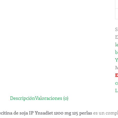
S
E
l
b
Y
M
E
c
L
Descripción
Valoraciones (0)
citina de soja IP Ynsadiet 1200 mg 125 perlas
es un compl