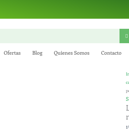
Ofertas
Blog
Quienes Somos
Contacto
L
I
d
c
s
p
I
S
Y
1
1