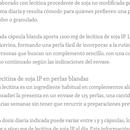
aborado con lecitina procedente de soja no modificada ge
oma diaria y resulta cómodo para quienes prefieren una p
olvo o granulado.
da cápsula blanda aporta 1200 mg de lecitina de soja IP. 
icerina, formando una perla fácil de incorporar a la ruti
ersonas que buscan un complemento sencillo, con una c
so continuado según las indicaciones del envase.
ecitina de soja IP en perlas blandas
 lecitina es un ingrediente habitual en complementos ali
nsadiet la presenta en un envase de 125 perlas, una can
arias semanas sin tener que recurrir a preparaciones pre
 dosis diaria indicada puede variar entre 1 y 3 cápsulas,
 a 3600 mg de lecitina de soja IP al día. Esta informació