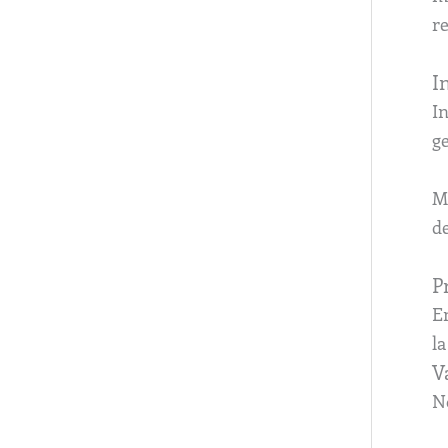
re
I
In
ge
Mo
de
P
En
la
V
N