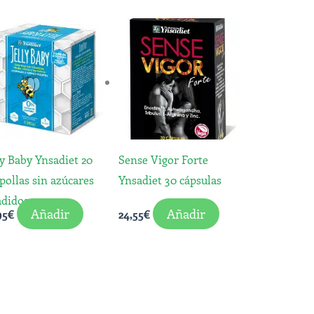
ly Baby Ynsadiet 20
Sense Vigor Forte
ollas sin azúcares
Ynsadiet 30 cápsulas
adidos
Añadir
Añadir
95
€
24,55
€