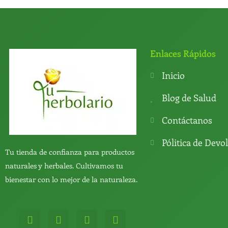
Enlaces Rápidos
Inicio
Blog de Salud
Contáctanos
Pólitica de Devo
Tu tienda de confianza para productos
naturales y herbales. Cultivamos tu
bienestar con lo mejor de la naturaleza.
W
T
Y
T
h
e
o
i