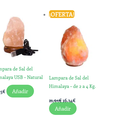
El
El
¡OFERTA!
precio
precio
original
actual
era:
es:
21,95€.
16,34€.
para de Sal del
alaya USB – Natural
Lampara de Sal del
Himalaya – de 2 a 4 Kg.
Añadir
95
€
21,95
€
16,34
€
Añadir