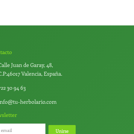
tacto
Calle Juan de Garay, 48,
C.P:46017 Valencia, España.
722 30 94 63
info@tu-herbolario.com
sletter
Unirse