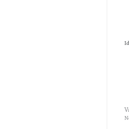
Id
V
N