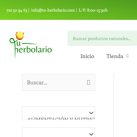
Ir
722 30 94 63 |
info@tu-herbolario.com |
L-V: 8:00-15:30h
al
contenido
Buscar
Inicio
Tienda
B
u
s
c
a