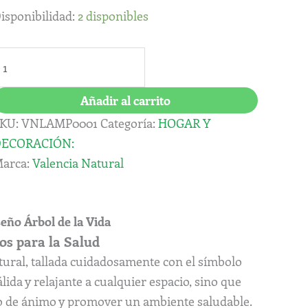
rbol
isponibilidad:
2 disponibles
e
a
ida
esta
Añadir al carrito
antidad
KU:
VNLAMP0001
Categoría:
HOGAR Y
ECORACIÓN:
arca:
Valencia Natural
eño Árbol de la Vida
os para la Salud
atural, tallada cuidadosamente con el símbolo
lida y relajante a cualquier espacio, sino que
ado de ánimo y promover un ambiente saludable.