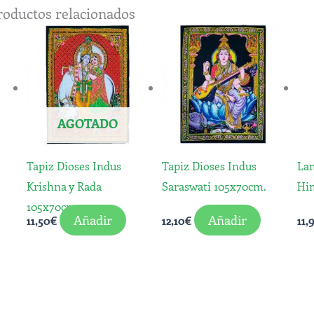
roductos relacionados
AGOTADO
Tapiz Dioses Indus
Tapiz Dioses Indus
Lam
Krishna y Rada
Saraswati 105x70cm.
Him
105x70cm.
Añadir
Añadir
11,50
€
12,10
€
11,