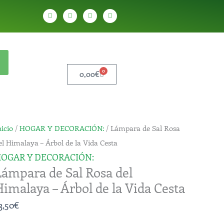
W
T
Y
T
h
e
o
i
a
l
u
k
t
e
t
t
s
g
u
o
a
r
b
k
p
a
e
p
m
0
Carrito
0,00
€
ámpara
nicio
/
HOGAR Y DECORACIÓN:
/ Lámpara de Sal Rosa
e
el Himalaya – Árbol de la Vida Cesta
al
OGAR Y DECORACIÓN:
Lámpara de Sal Rosa del
osa
Himalaya – Árbol de la Vida Cesta
el
imalaya
3,50
€