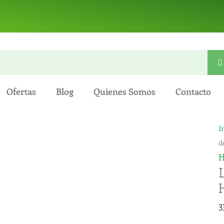
Ofertas
Blog
Quienes Somos
Contacto
L
I
d
d
S
H
R
d
H
3
-