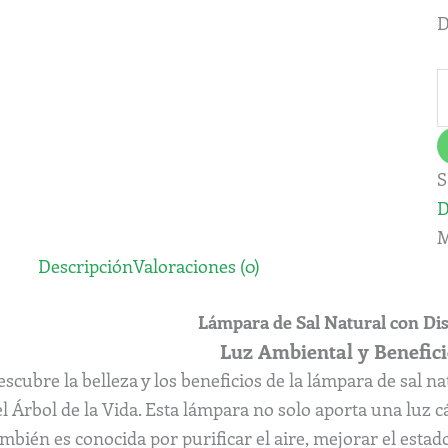
Á
D
d
l
V
C
c
S
D
M
Descripción
Valoraciones (0)
Lámpara de Sal Natural con Dis
Luz Ambiental y Benefici
scubre la belleza y los beneficios de la lámpara de sal n
l Árbol de la Vida. Esta lámpara no solo aporta una luz cá
ambién es conocida por purificar el aire, mejorar el est