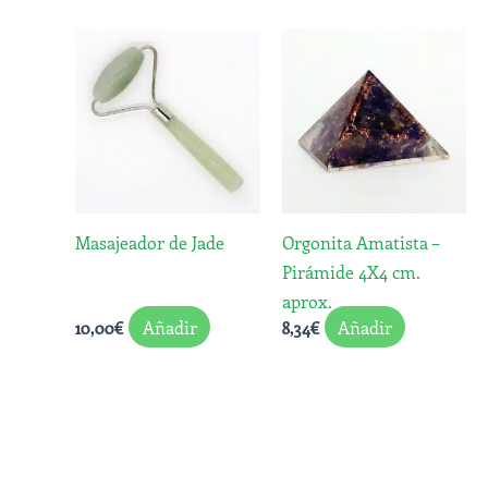
Masajeador de Jade
Orgonita Amatista –
Pirámide 4X4 cm.
aprox.
Añadir
Añadir
10,00
€
8,34
€