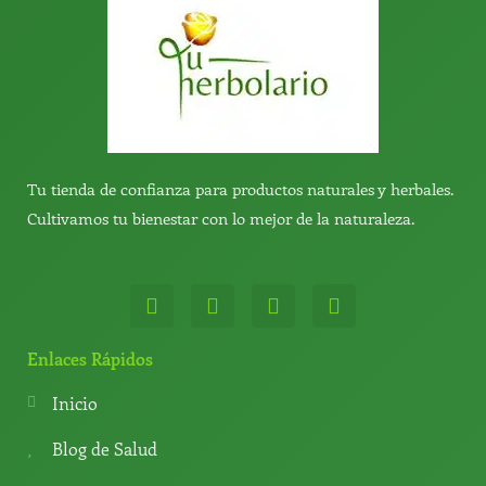
Tu tienda de confianza para productos naturales y herbales.
Cultivamos tu bienestar con lo mejor de la naturaleza.
W
T
Y
T
h
e
o
i
a
l
u
k
t
e
t
t
Enlaces Rápidos
s
g
u
o
a
r
b
k
Inicio
p
a
e
p
m
Blog de Salud