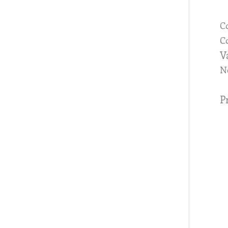
C
Co
V
N
P