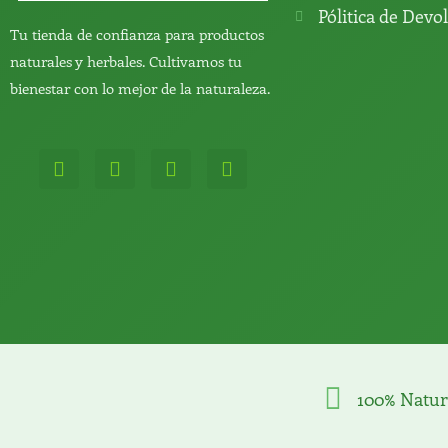
Pólitica de Devo
Tu tienda de confianza para productos
naturales y herbales. Cultivamos tu
bienestar con lo mejor de la naturaleza.
W
T
Y
T
h
e
o
i
a
l
u
k
t
e
t
t
s
g
u
o
a
r
b
k
p
a
e
p
m
100% Natur