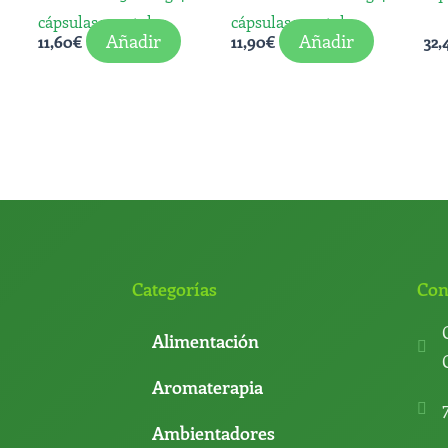
cápsulas vegetales
cápsulas vegetales
Añadir
Añadir
11,60
€
11,90
€
32,
Categorías
Con
Alimentación
Aromaterapia
Ambientadores