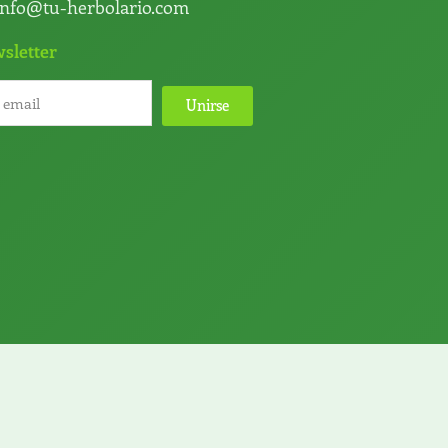
info@tu-herbolario.com
sletter
Unirse