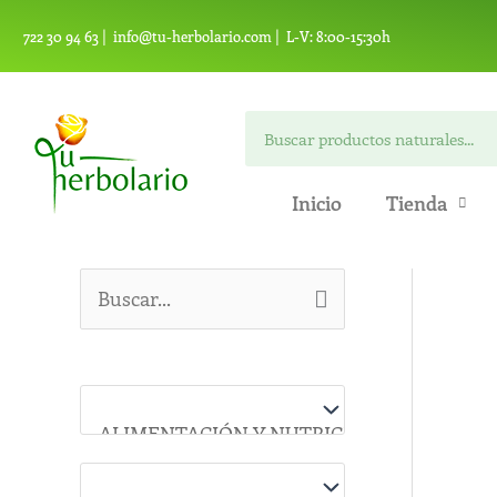
Ir
722 30 94 63 |
info@tu-herbolario.com |
L-V: 8:00-15:30h
al
contenido
Buscar
Inicio
Tienda
B
u
s
c
a