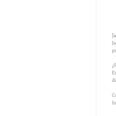
J
Ja
pr
¿
E
d
C
In