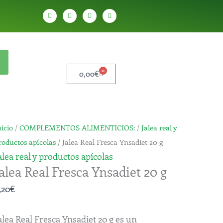
W
T
Y
T
h
e
o
i
a
l
u
k
t
e
t
t
s
g
u
o
a
r
b
k
p
a
e
p
m
0
Carrito
0,00
€
alea
nicio
/
COMPLEMENTOS ALIMENTICIOS:
/
Jalea real y
eal
roductos apícolas
/ Jalea Real Fresca Ynsadiet 20 g
resca
alea real y productos apícolas
Jalea Real Fresca Ynsadiet 20 g
nsadiet
0
,20
€
antidad
alea Real Fresca Ynsadiet 20 g es un