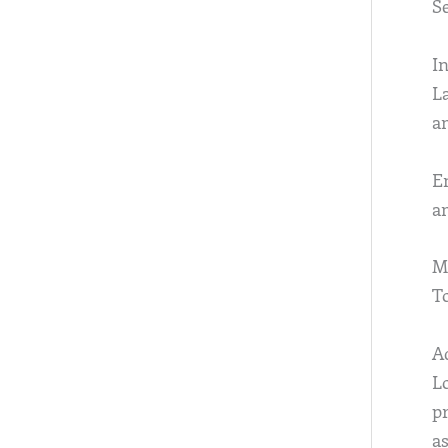
S
In
La
am
En
am
M
To
A
L
pr
a