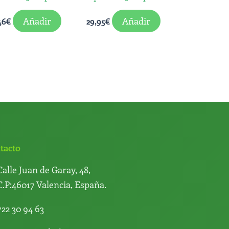
Añadir
Añadir
46
€
29,95
€
tacto
Calle Juan de Garay, 48,
C.P:46017 Valencia, España.
722 30 94 63