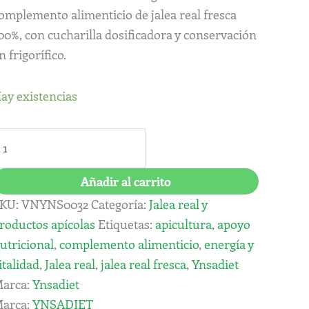
omplemento alimenticio de jalea real fresca
00%, con cucharilla dosificadora y conservación
n frigorífico.
ay existencias
Añadir al carrito
KU:
VNYNS0032
Categoría:
Jalea real y
roductos apícolas
Etiquetas:
apicultura
,
apoyo
utricional
,
complemento alimenticio
,
energía y
italidad
,
Jalea real
,
jalea real fresca
,
Ynsadiet
arca:
Ynsadiet
arca:
YNSADIET