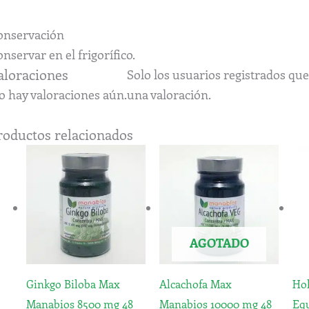
onservación
nservar en el frigorífico.
aloraciones
Solo los usuarios registrados q
o hay valoraciones aún.
una valoración.
roductos relacionados
AGOTADO
Ginkgo Biloba Max
Alcachofa Max
Hol
Manabios 8500 mg 48
Manabios 10000 mg 48
Equ