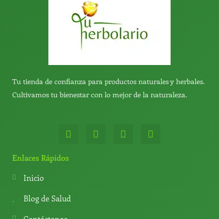
Tu tienda de confianza para productos naturales y herbales.
Cultivamos tu bienestar con lo mejor de la naturaleza.
W
T
Y
T
h
e
o
i
a
l
u
k
t
e
t
t
Enlaces Rápidos
s
g
u
o
a
r
b
k
Inicio
p
a
e
p
m
Blog de Salud
Contáctanos