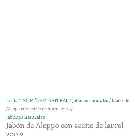
con
desde
aceite
3,90€
de
hasta
laurel
9,50€
200
g
cantidad
Inicio
/
COSMÉTICA NATURAL
/
Jabones naturales
/ Jabón de
Aleppo con aceite de laurel 200 g
Jabones naturales
Jabón de Aleppo con aceite de laurel
200 g