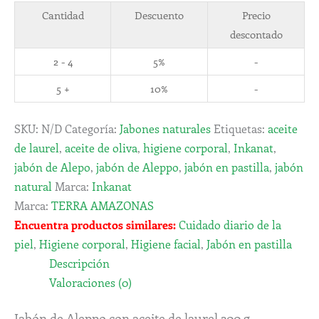
Cantidad
Descuento
Precio
descontado
2 - 4
5%
-
5 +
10%
-
SKU:
N/D
Categoría:
Jabones naturales
Etiquetas:
aceite
de laurel
,
aceite de oliva
,
higiene corporal
,
Inkanat
,
jabón de Alepo
,
jabón de Aleppo
,
jabón en pastilla
,
jabón
natural
Marca:
Inkanat
Marca:
TERRA AMAZONAS
Encuentra productos similares:
Cuidado diario de la
piel
,
Higiene corporal
,
Higiene facial
,
Jabón en pastilla
Descripción
Valoraciones (0)
Jabón de Aleppo con aceite de laurel 200 g