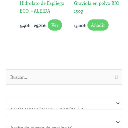
Hidrolato de Espliego
Graviola en polvo BIO
se
ECO. – ALEIDA
150g
pueden
elegir
Ver
Añadir
5,40
€
-
29,80
€
15,00
€
en
la
página
de
producto
B
u
s
c
a
r