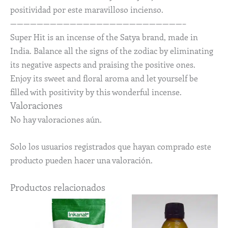
positividad por este maravilloso incienso.
——————————————————————————–
Super Hit is an incense of the Satya brand, made in
India. Balance all the signs of the zodiac by eliminating
its negative aspects and praising the positive ones.
Enjoy its sweet and floral aroma and let yourself be
filled with positivity by this wonderful incense.
Valoraciones
No hay valoraciones aún.
Solo los usuarios registrados que hayan comprado este
producto pueden hacer una valoración.
Productos relacionados
Rango
Este
de
produ
precios:
desde
tiene