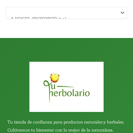
p
o
r
:
Tu tienda de confianza para productos naturales y herbales.
Cultivamos tu bienestar con lo mejor de la naturaleza.