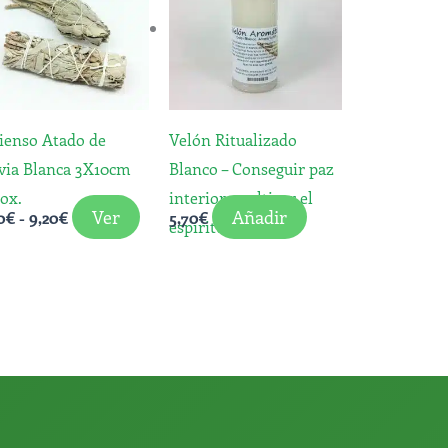
tiene
desde
6,20€
múltiples
hasta
variantes.
9,20€
Las
opciones
ienso Atado de
Velón Ritualizado
se
via Blanca 3X10cm
Blanco – Conseguir paz
pueden
ox.
interior y cultivar el
elegir
Ver
Añadir
0
€
-
9,20
€
5,70
€
espíritu
en
la
página
de
producto