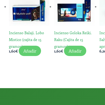
Incienso Balaji. Lobo
Incienso Goloka Reiki.
Inc
Mistico (cajita de 15
Raku (Cajita de 15
Sal
gramos)
gramos)
apr
Añadir
Añadir
1,60
€
1,60
€
6,2