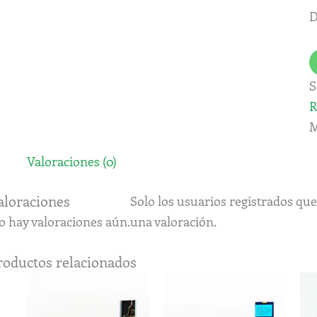
1
D
g
c
S
R
M
Valoraciones (0)
aloraciones
Solo los usuarios registrados q
o hay valoraciones aún.
una valoración.
roductos relacionados