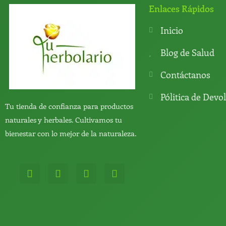
Enlaces Rápidos
Inicio
Blog de Salud
Contáctanos
Pólitica de Devo
Tu tienda de confianza para productos
naturales y herbales. Cultivamos tu
bienestar con lo mejor de la naturaleza.
W
T
Y
T
h
e
o
i
a
l
u
k
t
e
t
t
s
g
u
o
a
r
b
k