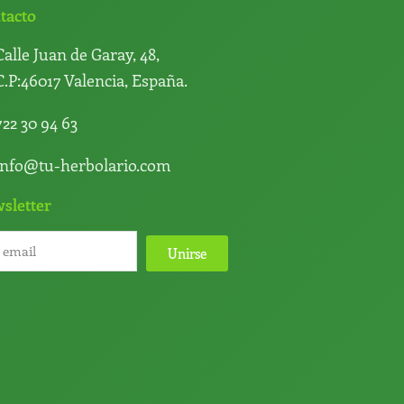
tacto
Calle Juan de Garay, 48,
C.P:46017 Valencia, España.
722 30 94 63
info@tu-herbolario.com
sletter
Unirse