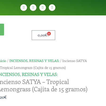
W
T
Y
T
h
e
o
i
a
l
u
k
t
e
t
t
s
g
u
o
a
r
b
k
p
a
e
p
m
0
Carrito
0,00
€
ncienso
nicio
/
INCIENSOS, RESINAS Y VELAS:
/ Incienso SATYA
ATYA
 Tropical Lemongrass (Cajita de 15 gramos)
NCIENSOS, RESINAS Y VELAS:
Incienso SATYA – Tropical
ropical
Lemongrass (Cajita de 15 gramos)
emongrass
Cajita
,20
€
e