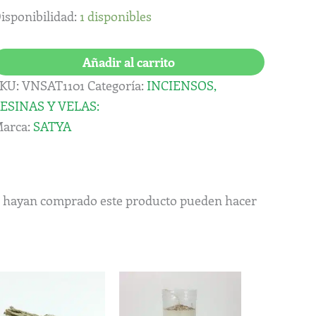
5
isponibilidad:
1 disponibles
ramos)
antidad
Añadir al carrito
KU:
VNSAT1101
Categoría:
INCIENSOS,
ESINAS Y VELAS:
arca:
SATYA
ue hayan comprado este producto pueden hacer
Rango
Este
de
producto
precios: