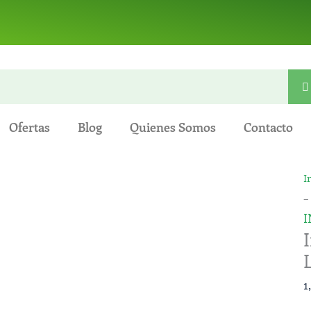
Ofertas
Blog
Quienes Somos
Contacto
I
I
S
–
-
I
T
L
(
1
d