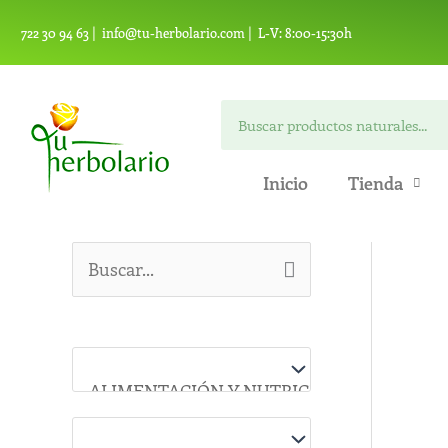
Ir
722 30 94 63 |
info@tu-herbolario.com |
L-V: 8:00-15:30h
al
contenido
Buscar
Inicio
Tienda
B
u
s
c
a