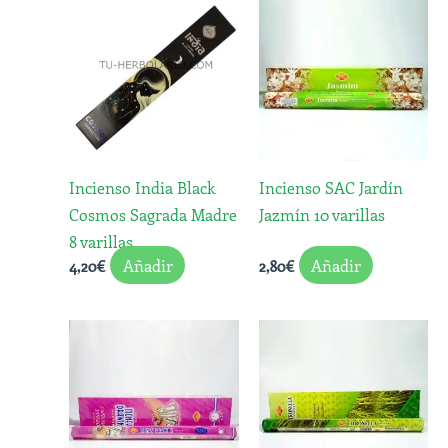
Incienso India Black
Incienso SAC Jardín
Cosmos Sagrada Madre
Jazmín 10 varillas
8 varillas
Añadir
Añadir
4,20
€
2,80
€