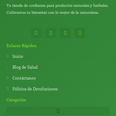
Tu tienda de confianza para productos naturales y herbales.
Cultivamos tu bienestar con lo mejor de la naturaleza.
W
T
Y
T
h
e
o
i
a
l
u
k
t
e
t
t
Enlaces Rápidos
s
g
u
o
a
r
b
k
Inicio
p
a
e
p
m
Blog de Salud
Contáctanos
Pólitica de Devoluciones
Categorías