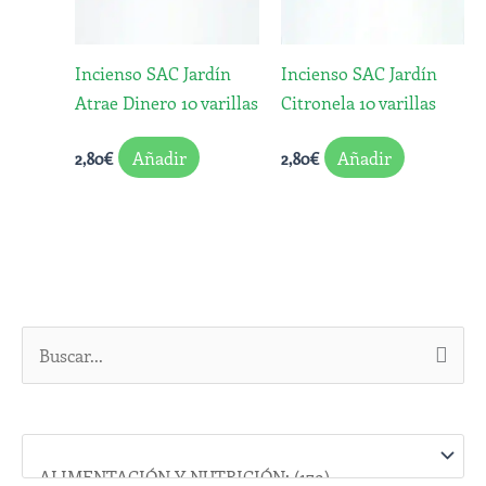
Incienso SAC Jardín
Incienso SAC Jardín
Atrae Dinero 10 varillas
Citronela 10 varillas
Añadir
Añadir
2,80
€
2,80
€
B
u
s
c