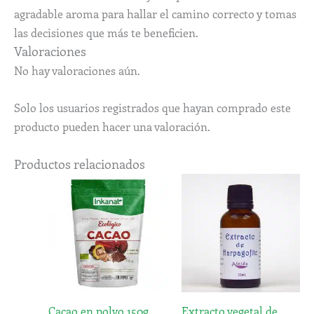
agradable aroma para hallar el camino correcto y tomas
las decisiones que más te beneficien.
Valoraciones
No hay valoraciones aún.
Solo los usuarios registrados que hayan comprado este
producto pueden hacer una valoración.
Productos relacionados
Rango
Este
de
produc
precios:
desde
tiene
5,35€
múltip
hasta
variant
12,72€
Las
opcion
Cacao en polvo 150g.
Extracto vegetal de