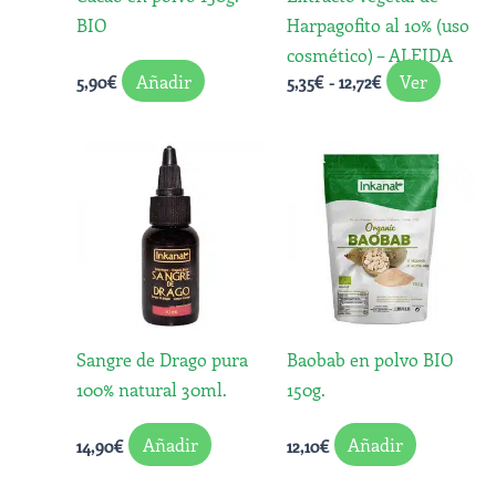
se
BIO
Harpagofito al 10% (uso
puede
cosmético) – ALEIDA
elegir
Añadir
Ver
5,90
€
5,35
€
-
12,72
€
en
la
página
de
produc
Sangre de Drago pura
Baobab en polvo BIO
100% natural 30ml.
150g.
Añadir
Añadir
14,90
€
12,10
€