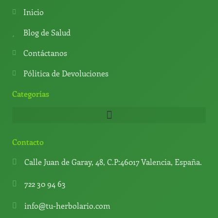
s
g
u
o
a
r
b
k
Inicio
p
a
e
p
m
Blog de Salud
Contáctanos
Pólitica de Devoluciones
Categorías
Contacto
Calle Juan de Garay, 48, C.P:46017 Valencia, España.
722 30 94 63
info@tu-herbolario.com