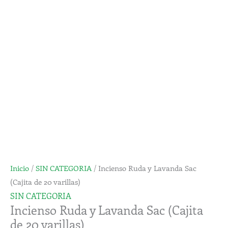
Lavanda
Sac
(Cajita
de
20
varillas)
cantidad
Inicio
/
SIN CATEGORIA
/ Incienso Ruda y Lavanda Sac
(Cajita de 20 varillas)
SIN CATEGORIA
Incienso Ruda y Lavanda Sac (Cajita
de 20 varillas)