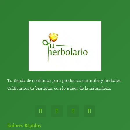
Tu tienda de confianza para productos naturales y herbales.
Cultivamos tu bienestar con lo mejor de la naturaleza.
W
T
Y
T
h
e
o
i
a
l
u
k
t
e
t
t
Enlaces Rápidos