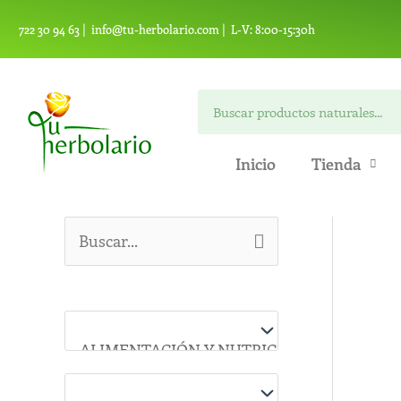
Ir
722 30 94 63 |
info@tu-herbolario.com |
L-V: 8:00-15:30h
al
contenido
Search
Inicio
Tienda
B
u
s
c
a