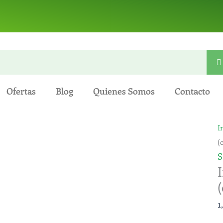
Ofertas
Blog
Quienes Somos
Contacto
I
I
M
(
E
S
S
(
(
d
1
2