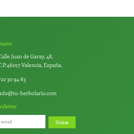
cto
tacto
Calle Juan de Garay, 48,
C.P:46017 Valencia, España.
722 30 94 63
info@tu-herbolario.com
sletter
Unirse