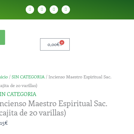
W
T
Y
T
h
e
o
i
a
l
u
k
t
e
t
t
s
g
u
o
a
r
b
k
p
a
e
p
m
0
Cart
0,00
€
ncienso
nicio
/
SIN CATEGORIA
/ Incienso Maestro Espiritual Sac.
aestro
cajita de 20 varillas)
spiritual
IN CATEGORIA
Incienso Maestro Espiritual Sac.
ac.
cajita de 20 varillas)
cajita
e
,15
€
0