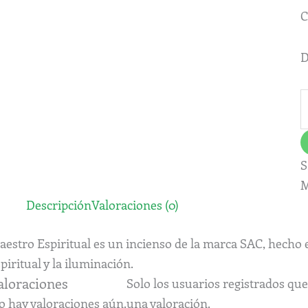
v
C
c
D
S
M
Descripción
Valoraciones (0)
estro Espiritual es un incienso de la marca SAC, hecho e
piritual y la iluminación.
aloraciones
Solo los usuarios registrados q
o hay valoraciones aún.
una valoración.