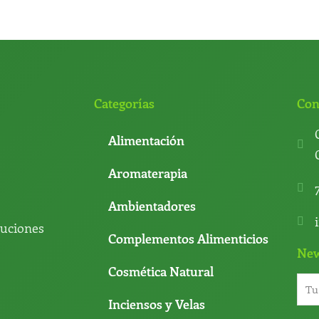
de
produ
Categorías
Con
Alimentación
Aromaterapia
Ambientadores
luciones
Complementos Alimenticios
New
Cosmética Natural
Inciensos y Velas