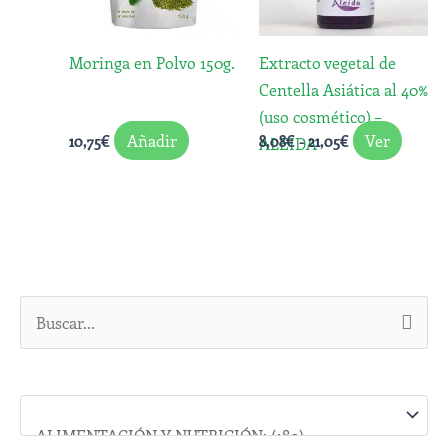
Las
opcio
Moringa en Polvo 150g.
Extracto vegetal de
se
Centella Asiática al 40%
puede
(uso cosmético) –
elegir
Añadir
Ver
10,75
€
8,08
€
-
21,05
€
ALEIDA
en
la
págin
de
produ
B
u
s
c