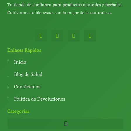
Tu tienda de confianza para productos naturales y herbales.
Cultivamos tu bienestar con lo mejor de la naturaleza.
W
T
Y
T
h
e
o
i
a
l
u
k
t
e
t
t
Enlaces Rápidos
s
g
u
o
a
r
b
k
Inicio
p
a
e
p
m
Blog de Salud
Contáctanos
Pólitica de Devoluciones
Categorías