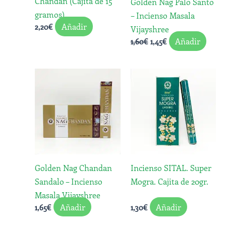
Chandan (Cajita de 15
Golden Nag Palo Santo
gramos)
– Incienso Masala
Añadir
2,20
€
Vijayshree
Añadir
1,60
€
1,45
€
Golden Nag Chandan
Incienso SITAL. Super
Sandalo – Incienso
Mogra. Cajita de 20gr.
Masala Vijayshree
Añadir
Añadir
1,65
€
1,30
€