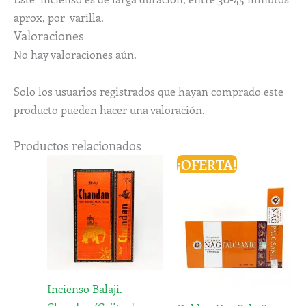
aprox, por varilla.
Valoraciones
No hay valoraciones aún.
Solo los usuarios registrados que hayan comprado este
producto pueden hacer una valoración.
Productos relacionados
El
El
¡OFERTA!
precio
precio
original
actual
era:
es:
1,60€.
1,45€.
Incienso Balaji.