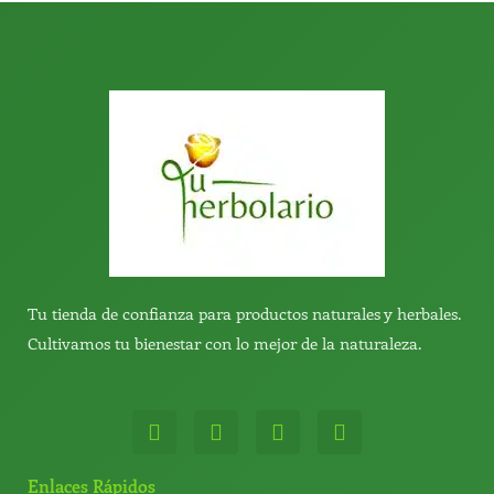
Tu tienda de confianza para productos naturales y herbales.
Cultivamos tu bienestar con lo mejor de la naturaleza.
W
T
Y
T
h
e
o
i
a
l
u
k
t
e
t
t
Enlaces Rápidos