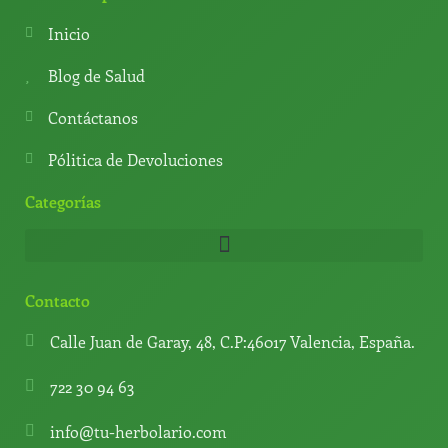
s
g
u
o
a
r
b
k
Inicio
p
a
e
p
m
Blog de Salud
Contáctanos
Pólitica de Devoluciones
Categorías
Contacto
Calle Juan de Garay, 48, C.P:46017 Valencia, España.
722 30 94 63
info@tu-herbolario.com