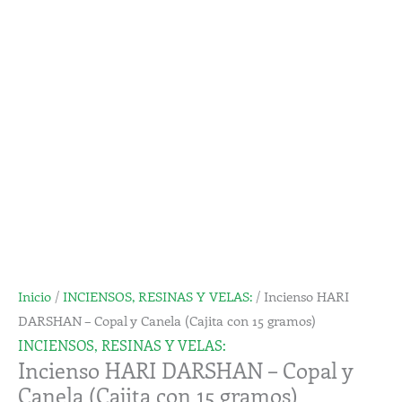
-
Copal
y
Canela
(Cajita
con
15
gramos)
cantidad
Inicio
/
INCIENSOS, RESINAS Y VELAS:
/ Incienso HARI
DARSHAN – Copal y Canela (Cajita con 15 gramos)
INCIENSOS, RESINAS Y VELAS:
Incienso HARI DARSHAN – Copal y
Canela (Cajita con 15 gramos)