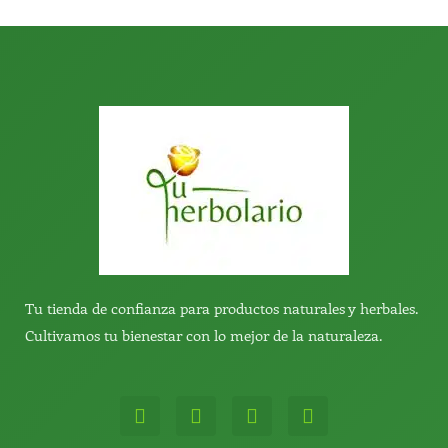
:
Tu tienda de confianza para productos naturales y herbales.
Cultivamos tu bienestar con lo mejor de la naturaleza.
W
T
Y
T
h
e
o
i
a
l
u
k