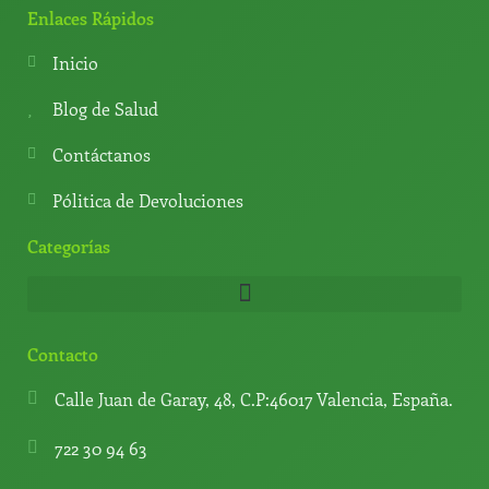
t
e
t
t
Enlaces Rápidos
s
g
u
o
a
r
b
k
Inicio
p
a
e
p
m
Blog de Salud
Contáctanos
Pólitica de Devoluciones
Categorías
Contacto
Calle Juan de Garay, 48, C.P:46017 Valencia, España.
722 30 94 63