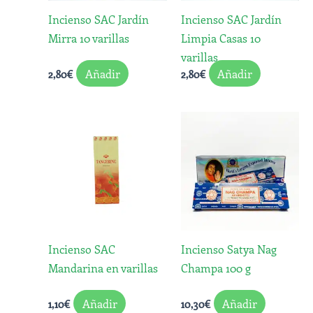
Incienso SAC Jardín
Incienso SAC Jardín
Mirra 10 varillas
Limpia Casas 10
varillas
Añadir
Añadir
2,80
€
2,80
€
Incienso SAC
Incienso Satya Nag
Mandarina en varillas
Champa 100 g
Añadir
Añadir
1,10
€
10,30
€