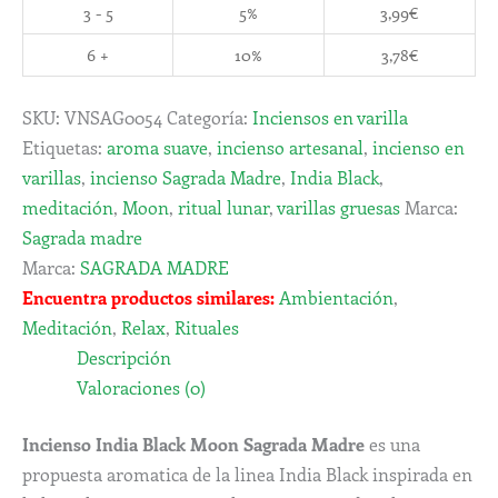
3 - 5
5%
3,99
€
6 +
10%
3,78
€
SKU:
VNSAG0054
Categoría:
Inciensos en varilla
Etiquetas:
aroma suave
,
incienso artesanal
,
incienso en
varillas
,
incienso Sagrada Madre
,
India Black
,
meditación
,
Moon
,
ritual lunar
,
varillas gruesas
Marca:
Sagrada madre
Marca:
SAGRADA MADRE
Encuentra productos similares:
Ambientación
,
Meditación
,
Relax
,
Rituales
Descripción
Valoraciones (0)
Incienso India Black Moon Sagrada Madre
es una
propuesta aromatica de la linea India Black inspirada en