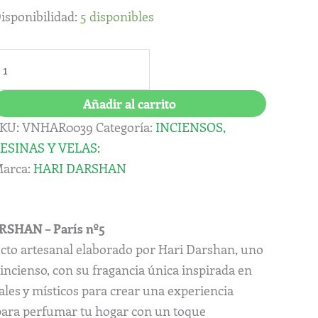
º5
isponibilidad:
5 disponibles
antidad
Añadir al carrito
KU:
VNHAR0039
Categoría:
INCIENSOS,
ESINAS Y VELAS:
arca:
HARI DARSHAN
ARSHAN – París nº5
cto artesanal elaborado por Hari Darshan, uno
e incienso, con su fragancia única inspirada en
rales y místicos para crear una experiencia
 para perfumar tu hogar con un toque