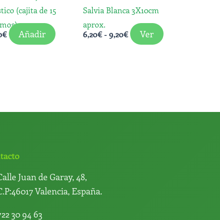
se
tico (cajita de 15
Salvia Blanca 3X10cm
pueden
amos)
aprox.
elegir
Añadir
Ver
0
€
6,20
€
-
9,20
€
en
la
página
de
producto
tacto
Calle Juan de Garay, 48,
C.P:46017 Valencia, España.
722 30 94 63