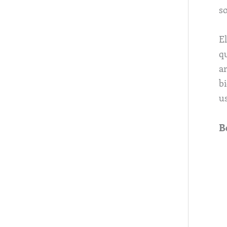
so
E
q
a
b
us
B