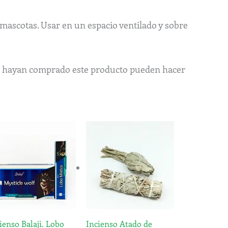
 mascotas. Usar en un espacio ventilado y sobre
ue hayan comprado este producto pueden hacer
Rango
Este
de
producto
precios:
tiene
desde
6,20€
múltiples
hasta
variantes.
9,20€
Las
opciones
ienso Balaji. Lobo
Incienso Atado de