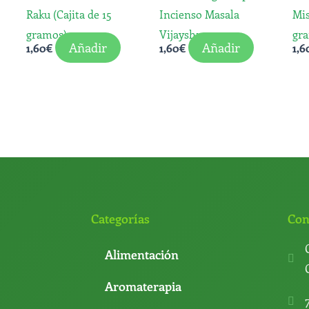
Raku (Cajita de 15
Incienso Masala
Mis
gramos)
Vijayshree
gr
Añadir
Añadir
1,60
€
1,60
€
1,6
Categorías
Con
Alimentación
Aromaterapia