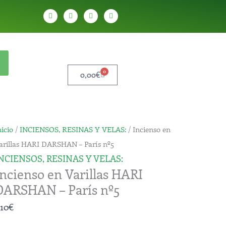
W
T
Y
T
h
e
o
i
a
l
u
k
t
e
t
t
s
g
u
o
a
r
b
k
p
a
e
p
m
0
Carrito
0,00
€
ncienso
nicio
/
INCIENSOS, RESINAS Y VELAS:
/ Incienso en
n
arillas HARI DARSHAN – París nº5
arillas
NCIENSOS, RESINAS Y VELAS:
Incienso en Varillas HARI
ARI
DARSHAN – París nº5
DARSHAN
,10
€
arís