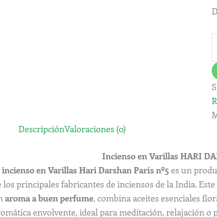
n
D
c
S
R
M
Descripción
Valoraciones (0)
Incienso en Varillas HARI D
l
i
ncienso en Varillas Hari Darshan París nº5
es un produ
 los principales fabricantes de inciensos de la India. Est
n
aroma a buen perfume
, combina aceites esenciales flo
romática envolvente, ideal para meditación, relajación o