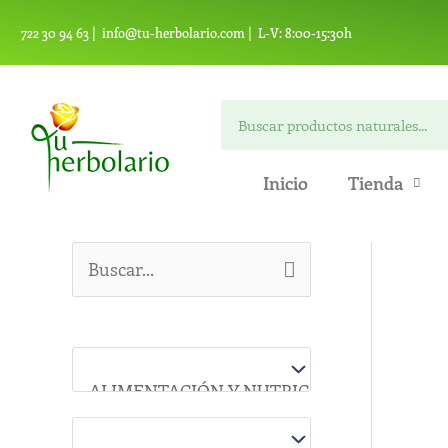
Ir
722 30 94 63 |
info@tu-herbolario.com |
L-V: 8:00-15:30h
al
contenido
Buscar
Inicio
Tienda
B
u
s
c
a