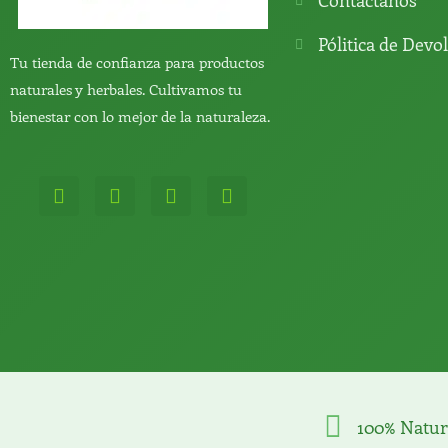
Contáctanos
Pólitica de Devo
Tu tienda de confianza para productos
naturales y herbales. Cultivamos tu
bienestar con lo mejor de la naturaleza.
W
T
Y
T
h
e
o
i
a
l
u
k
t
e
t
t
s
g
u
o
a
r
b
k
p
a
e
p
m
100% Natur