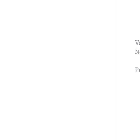
V
N
P