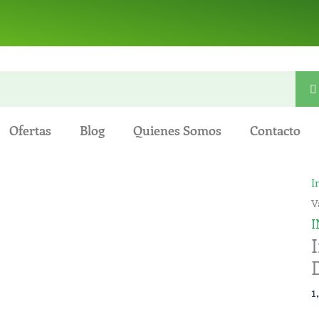
Ofertas
Blog
Quienes Somos
Contacto
I
I
e
V
V
I
H
-
1
P